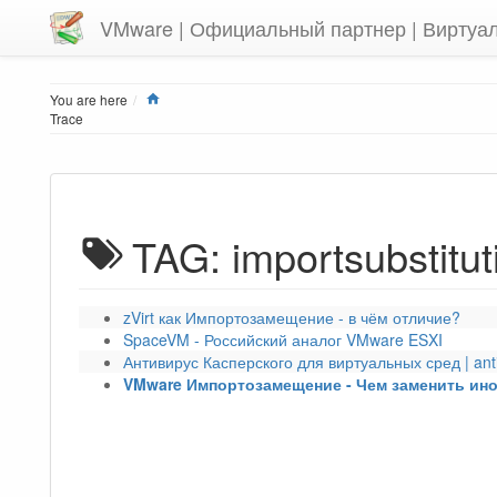
VMware | Официальный партнер | Виртуа
Home
You are here
Trace
TAG: importsubstitut
zVirt как Импортозамещение - в чём отличие?
SpaceVM - Российский аналог VMware ESXI
Антивирус Касперского для виртуальных сред | anti
VMware Импортозамещение - Чем заменить ин