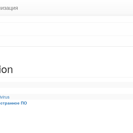
лизация
ion
virus
остранное ПО