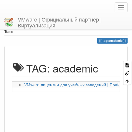
VMware | Официальный партнер |
Виртуализация
Home
You are here
tag
academic
Trace
tag:academic
TAG: academic
VMware лицензии для учебных заведений | Прайс-лист