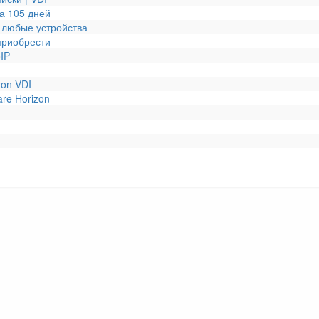
а 105 дней
 любые устройства
приобрести
IP
zon VDI
re Horizon