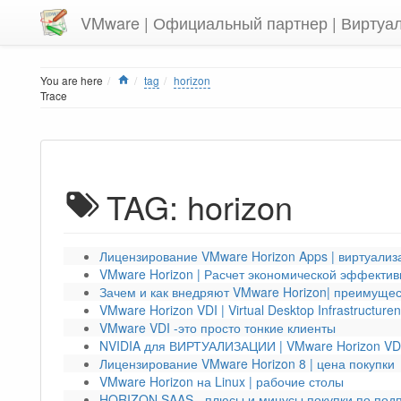
VMware | Официальный партнер | Виртуа
Home
You are here
tag
horizon
Trace
TAG: horizon
Лицензирование VMware Horizon Apps | виртуали
VMware Horizon | Расчет экономической эффектив
Зачем и как внедряют VMware Horizon| преимущес
VMware Horizon VDI | Virtual Desktop Infrastructuren
VMware VDI -это просто тонкие клиенты
NVIDIA для ВИРТУАЛИЗАЦИИ | VMware Horizon VDI 
Лицензирование VMware Horizon 8 | цена покупки
VMware Horizon на Linux | рабочие столы
HORIZON SAAS - плюсы и минусы покупки по подп