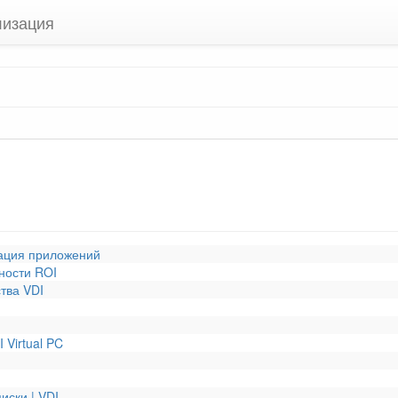
лизация
зация приложений
ности ROI
тва VDI
Virtual PC
иски | VDI