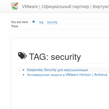
VMware | Официальный партнер | Виртуа
Home
You are here
tag
security
Trace
TAG: security
Kaspersky Security для виртуализации
Антивирусная защита в VMware Horizon | Antivirus