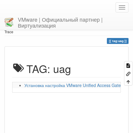
VMware | Официальный партнер |
Виртуализация
Home
You are here
tag
uag
Trace
tag:uag
TAG: uag
Установка настройка VMware Unified Access Gateway|