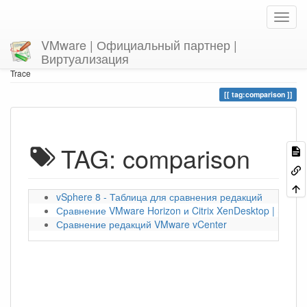
VMware | Официальный партнер |
Виртуализация
Home
You are here
tag
comparison
Trace
tag:comparison
TAG: comparison
vSphere 8 - Таблица для сравнения редакций
Сравнение VMware Horizon и Citrix XenDesktop | Экон
Сравнение редакций VMware vCenter