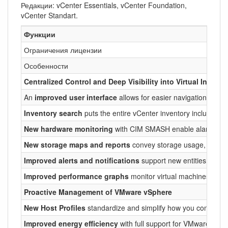
Редакции: vCenter Essentials, vCenter Foundation,
vCenter Standart.
Функции
Ограничения лицензии
Особенности
Centralized Control and Deep Visibility into Virtual Infrastr
An
improved user interface
allows for easier navigation. Acc
Inventory search
puts the entire vCenter inventory including v
New hardware monitoring
with CIM SMASH enable alarms when 
New storage maps and reports
convey storage usage, connecti
Improved alerts and notifications
support new entities, metr
Improved performance graphs
monitor virtual machines, resou
Proactive Management of VMware vSphere
New Host Profiles
standardize and simplify how you configure a
Improved energy efficiency
with full support for VMware Dist