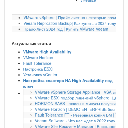
vRealize
VMware vSphere | Прайс-лист на некоторые позиции на
Veeam Replication Backup| Как купить в 2024 году?
Прайс-Лист 2024 год | Купить VMware Veeam
Актуальные статьи
VMware High Availability
VMware Horizon
Fault Tolerance
Настройка ESXi
Установка vCenter
Настройка кластера HA High Availability под
ключ
VMware vSphere Storage Appliance | VSA виртуа
VMware ESXi подбор лицензий vSphere| Цена по
HORIZON SAAS - плюсы и минусы покупки по под
VMware Horizon | DEMO ENTERPRISE бесплатно 
Fault Tolerance FT - Резервная копия ВМ | VMwa
Veeam Software - Что нас ждет в 2022 году | Bac
VMware Site Recovery Manager | Восстановление