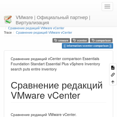
VMware | Официальный партнер |
Виртуализация
Home
You are here
information
Сравнение редакций VMware vCenter
Trace
Сравнение редакций VMware vCenter
vmware
vcenter
comparison
information:vcenter-comparison
Сравнение редакций vCenter comparison Essentials
Foundation Standart Essential Plus vSphere Inventory
search puts entire inventory
Сравнение редакций
VMware vCenter
Сравнение редакций VMware vCenter.