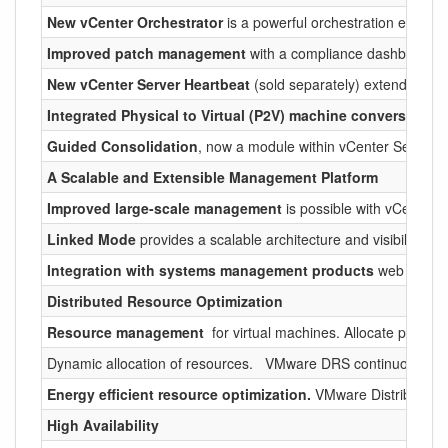
New vCenter Orchestrator
is a powerful orchestration engine
Improved patch management
with a compliance dashboard, b
New vCenter Server Heartbeat
(sold separately) extends avai
Integrated Physical to Virtual (P2V) machine conversion
man
Guided Consolidation
, now a module within vCenter Server, w
A Scalable and Extensible Management Platform
Improved large-scale management
is possible with vCenter 
Linked Mode
provides a scalable architecture and visibility ac
Integration with systems management products
web service
Distributed Resource Optimization
Resource management
for virtual machines. Allocate proces
Dynamic allocation of resources. VMware DRS continuously monito
Energy efficient resource optimization.
VMware Distributed P
High Availability