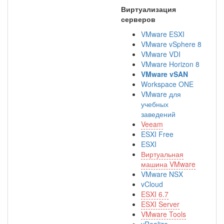
Виртуализация
серверов
VMware ESXI
VMware vSphere 8
VMware VDI
VMware Horizon 8
VMware vSAN
Workspace ONE
VMware для
учебных
заведений
Veeam
ESXI Free
ESXI
Виртуальная
машина VMware
VMware NSX
vCloud
ESXI 6.7
ESXI Server
VMware Tools