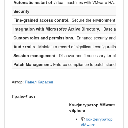
Automatic restart of
virtual machines with VMware HA. Provide 
Security
Fine-grained access control.
Secure the environment with con
Integration with Microsoft® Active Directory.
Base access co
Custom roles and permissions.
Enhance security and flexibil
Audit trails.
Maintain a record of significant configuration chan
Session management.
Discover and if necessary terminate V
Patch Management.
Enforce compliance to patch standards t
Автор:
Павел Карасев
Прайс-Лист
Конфигуратор VMware
vSphere
Конфигуратор
VMware