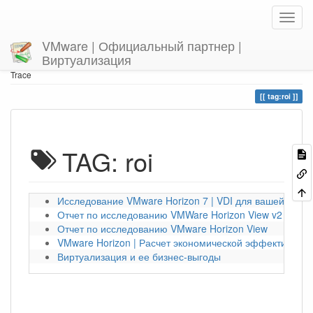
VMware | Официальный партнер |
Виртуализация
Home
You are here
tag
roi
Trace
tag:roi
TAG: roi
Исследование VMware Horizon 7 | VDI для вашей комп
Отчет по исследованию VMWare Horizon View v2
Отчет по исследованию VMware Horizon View
VMware Horizon | Расчет экономической эффективност
Виртуализация и ее бизнес-выгоды