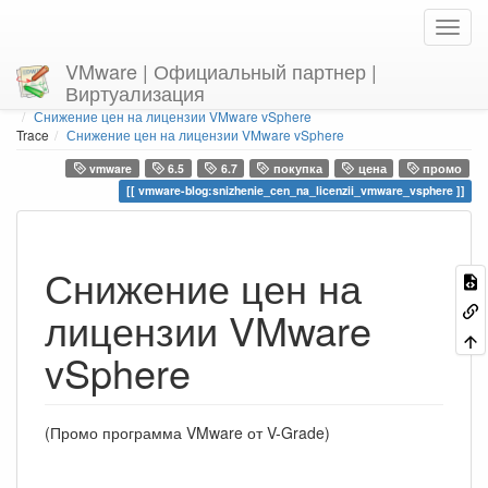
VMware | Официальный партнер |
Виртуализация
Home
You are here
vmware-blog
Снижение цен на лицензии VMware vSphere
Trace
Снижение цен на лицензии VMware vSphere
vmware
6.5
6.7
покупка
цена
промо
vmware-blog:snizhenie_cen_na_licenzii_vmware_vsphere
Снижение цен на
лицензии VMware
vSphere
(Промо программа VMware от V-Grade)