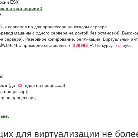
рсии ESXi.
есплатной версии!!
₽
.
-х серверов по два процессора на каждом сервере.
3
еревод машины с одного сервера на другой без остановки), Высоко
троя сервера), Резервное копирование, репликация, Виртуальный ант
Mware. Что примерно составляет ≈
₽. По курсу
руб.
380000
71
ы:
ров
(до
ядер на процессор);
32
а процессор);
р на процессор);
ане.
их для виртуализации не более