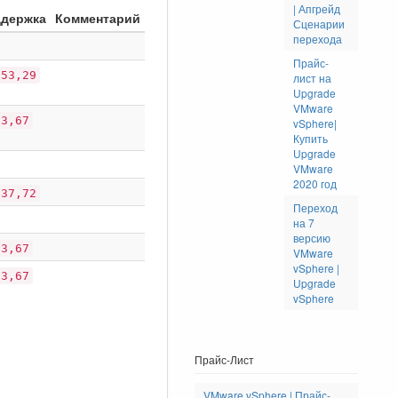
| Апгрейд
держка
Комментарий
Сценарии
перехода
Прайс-
253,29
лист на
Upgrade
VMware
23,67
vSphere|
Купить
Upgrade
VMware
2020 год
637,72
Переход
на 7
версию
23,67
VMware
vSphere |
23,67
Upgrade
vSphere
Прайс-Лист
VMware vSphere | Прайс-