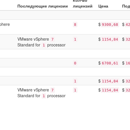
Кол-во
Последующие лицензии
лицензий
Цена
Под
Sphere
$
$
8
9300,68
4
VMware vSphere
$
$
7
1
1154,84
3
Standard for
processor
1
$
$
0
6708,61
1
$
$
1
1154,84
3
VMware vSphere
$
$
7
1
1154,84
3
Standard for
processor
1