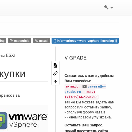
ing
essentials
actual
information:vmware-vsphere-licensing
лы ESXi
V-GRADE
купки
Свяжитесь с нами удобным
Вам способом:
e-mail:
vmware@v-
grade.ru
, тел.:
рвисов за
+7(495)662-58-98
Так же Вы можете задать нам
вопрос или оставить заявку,
используя форму чата в
нижнем правом углу экрана.
Оставьте Ваш запрос.
Любой посетитель сайта