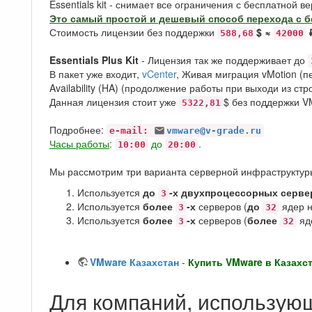
Essentials kit - снимает все ограничения с бесплатной ве
Это самый простой и дешевый способ перехода с б
Стоимость лицензии без поддержки
$ ≈
588,68
42000
Essentials Plus Kit
- Лицензия так же поддерживает до
В пакет уже входит,
vCenter
, Живая миграция vMotion (п
Availability (HA) (продолжение работы при выходи из с
Данная лицензия стоит уже
$ без поддержки V
5322,81
Подробнее:
e-mail:
vmware@v-grade.ru
Часы работы
:
до
.
10:00
20:00
Мы рассмотрим три варианта серверной инфраструктур
Используется
до
-х двухпроцессорных серве
3
Используется
более
-х
серверов (
до
ядер н
3
32
Используется
более
-х
серверов (
более
яде
3
32
VMware Казахстан
-
Купить VMware в Казахст
Для компаний, использующ