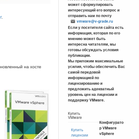
может сформулировать
интересующий его вопрос и
отправить нам по почту
r
.
vmware@v-grade.ru
Если у посетителя сайта есть
информация, которая по его
мнению может быть
интересна читателям, мы
готовы обсуждать условия
публикации.
Мы приложим максимальные
ановленный на хосте
усилия, чтобы обеспечить Вас
самой передовой
информацией по
лицензированию и
предложить адекватный
уровень цен на лицензии и
поддержку VMware.
Купить
VMware
Конфигурато
р VMware
Купить
vSphere
лицензии