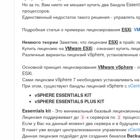
Но за то, Вам никто не мешает купить два бандла Essent
процессоров.
Единственный недостаток такого решения - управлять 
Подробная статья о примерах лицензирования
ESXi
:
VM
Немного теории
Заметим, что лицензии
ESXi
в прайс л
Купить лицензию на
VMware ESXi
- означает купить лиц
Различные варианты лицензий vSphere, установленные н
Основной принцип лицензирования
VMware vSphere
- л
ESXi.
Сами лицензии vSphere 7 необходимо устанавливать на 
При этом, существуют бандлы лицензий vSphere с
vCent
vSPHERE ESSENTIALS KIT
vSPHERE ESSENTIALS PLUS KIT
Essentials kit
- Это минимальный базовый лицензионный
Лицензия поддерживает до
-х серверов по
процесс
3
2
Если у Вас на данный момент два сервера и в будущем
В пакет уже входит централизованное управление
vCent
Данная лицензия подойдет для создания бекапов
Back