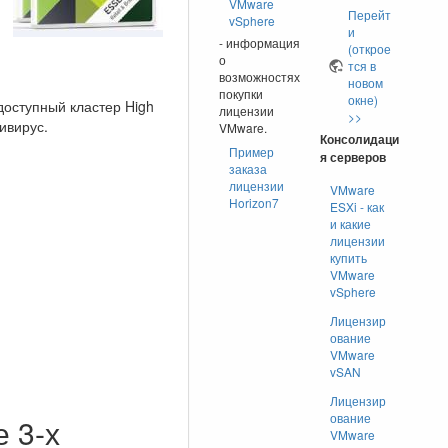
VMware
Перейт
vSphere
и
- информация
(открое
о
тся в
возможностях
новом
покупки
окне)
доступный кластер High
лицензии
>>
ивирус.
VMware.
Консолидаци
Пример
я серверов
заказа
лицензии
VMware
Horizon7
ESXi - как
и какие
лицензии
купить
VMware
vSphere
Лицензир
ование
VMware
vSAN
Лицензир
ование
 3-х
VMware