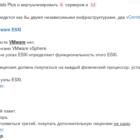
ials Plus и виртуализировать
серверов и
6
12
придется как бы двумя независимыми инфраструктурами, два
vCente
ware ESXI
исте
VMware
нет.
ензию VMware vSphere.
а узлах ESXi определяют функциональность этого ESXi.
ицензия должна покупаться на каждый физический процессор, уст
узлы ESXi.
er
.
 пакет.
ора.
 появиться третий, покупать дополнительную лицензии
не надо
.
er
.
up
.