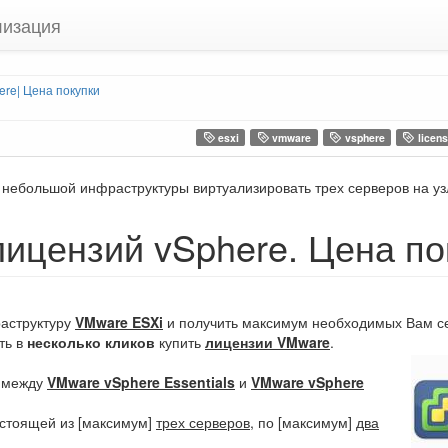
лизация
re| Цена покупки
esxi
vmware
vsphere
licens
 небольшой инфраструктуры виртуализировать трех серверов на уз
ицензий vSphere. Цена по
аструктуру
VMware ESXi
и получить максимум необходимых Вам се
ть в
несколько кликов
купить
лицензии VMware
.
р между
VMware vSphere Essentials
и
VMware vSphere
остоящей из [максимум]
трех серверов
, по [максимум]
два