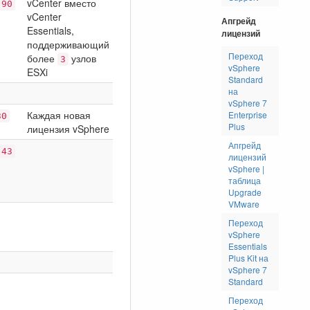
vCenter вместо
,90
vCenter
Апгрейд
Essentials,
лицензий
поддерживающий
Переход
более
узлов
3
vSphere
ESXi
Standard
на
vSphere 7
Каждая новая
Enterprise
30
Plus
лицензия vSphere
Апгрейд
,43
лицензий
vSphere |
таблица
Upgrade
VMware
Переход
vSphere
Essentials
Plus Kit на
vSphere 7
Standard
Переход