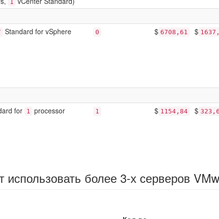
rs,
vCenter Standard)
1
Standard for vSphere
$
$
7
0
6708,61
1637
ard for
processor
$
$
1
1
1154,84
323,
т использовать более 3-х серверов VMw