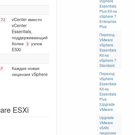
vSphere
Essentials
Plus Kit на
vSphere 7
vCenter вместо
,72
Enterprise
vCenter
Plus
Essentials,
Переход
поддерживающий
VMware
более
узлов
3
vSphere
ESXi
Essentials
Kit на
vSphere 7
Standard
Каждая новая
67
Переход
лицензия vSphere
vSphere
Essentials
Kit на
Essentials
Plus
|Upgrade
are ESXi
VMware
Upgrade
VMware
vSAN
лицензии