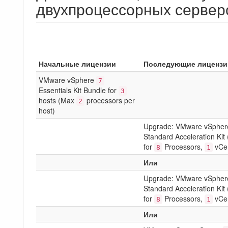
двухпроцессорных сервер
Начальные лицензии
Последующие лицензи
VMware vSphere
7
Essentials Kit Bundle for
3
hosts (Max
processors per
2
host)
Upgrade: VMware vSphere 
Standard Acceleration Kit
for
Processors,
vCen
8
1
Или
Upgrade: VMware vSphere 
Standard Acceleration Kit
for
Processors,
vCen
8
1
Или