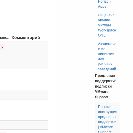
Horizon
Apps
Лицензир
ование
VMware
Workspace
ONE
ржка
Комментарий
Академиче
36
ские
лицензия
для
учебных
заведений
Продление
поддержки/
подписки
VMware
Support
Простая
инструкция
продлению
поддержки
| VMware
Support