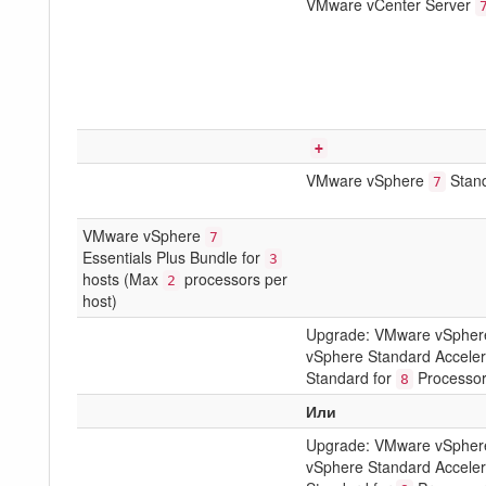
VMware vCenter Server
+
VMware vSphere
Stand
7
VMware vSphere
7
Essentials Plus Bundle for
3
hosts (Max
processors per
2
host)
Upgrade: VMware vSphere 
vSphere Standard Accelera
Standard for
Processo
8
Или
Upgrade: VMware vSphere 
vSphere Standard Accelera