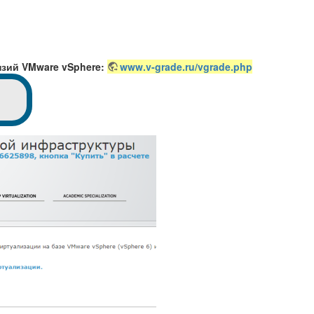
зий VMware vSphere:
www.v-grade.ru/vgrade.php