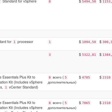
Standard for vSphere
$
$
7
0
5494,50
1153
ard for
processor
$
$
1
1
1094,50
300,
$
$
3
5322,81
1384
Essentials Plus Kit to
всего (
$
$
8
5
4785
2310
tion Kit (Includes vSphere
дополнительных)
rs,
vCenter Standard)
1
Essentials Plus Kit to
всего (
$
$
8
5
7865
2310
tion Kit (Includes vSphere
дополнительных)