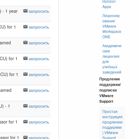
Horizon
Apps
 - 1 year
запросить
Лицензир
ование
VMware
U) for 1
запросить
Workspace
ONE
(Named
запросить
Академиче
ские
лицензия
CU) for 1
запросить
для
учебных
заведений
CU) for 1
запросить
Продление
поддержки/
(Named
запросить
подписки
VMware
Support
) - 1
запросить
Простая
инструкция
sor for 1
запросить
продлению
поддержки
| VMware
ssor for 1
запросить
Support