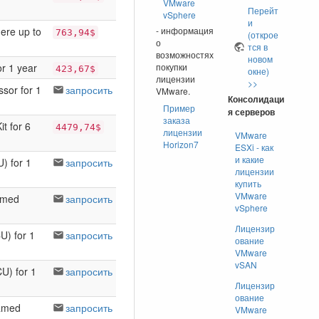
VMware
Перейт
vSphere
и
ere up to
- информация
763,94$
(открое
о
тся в
возможностях
новом
r 1 year
покупки
423,67$
окне)
лицензии
>>
sor for 1
запросить
VMware.
Консолидаци
Пример
я серверов
заказа
t for 6
4479,74$
лицензии
VMware
Horizon7
ESXi - как
и какие
) for 1
запросить
лицензии
купить
VMware
amed
запросить
vSphere
Лицензир
U) for 1
запросить
ование
VMware
vSAN
U) for 1
запросить
Лицензир
ование
Named
запросить
VMware