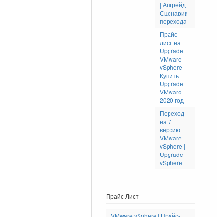
| Апгрейд
Сценарии
перехода
Прайс-
лист на
Upgrade
VMware
vSphere|
Купить
Upgrade
VMware
2020 год
Переход
на 7
версию
VMware
vSphere |
Upgrade
vSphere
Прайс-Лист
VMware vSphere | Прайс-