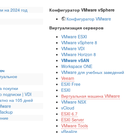
и на 2024 год
Конфигуратор VMware vSphere
Конфигуратор VMware
Виртуализация серверов
VMware ESXI
VMware vSphere 8
VMware VDI
VMware Horizon 8
VMware vSAN
Workspace ONE
люч
VMware для учебных заведений
ртуальное
Veeam
ESXI Free
а покупки
ESXI
 подписки | VDI
Виртуальная машина VMware
тно на 105 дней
VMware NSX
VMware
vCloud
 Backup
ESXI 6.7
ение
ESXI Server
VMware Tools
vRealize