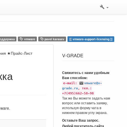
оддержка
vmware
pavel karasev
vmware-support-licensing
ния ★Прайс-Лист
V-GRADE
жка
Свяжитесь с нами удобным
Вам способом:
e-mail:
vmware@v-
grade.ru
, тел.:
+7(495)662-58-98
Так же Вы можете задать нам
вопрос или оставить заявку,
ware.
используя форму чата в
нижнем правом углу экрана.
Оставьте Ваш запрос.
Любой посетитель сайта