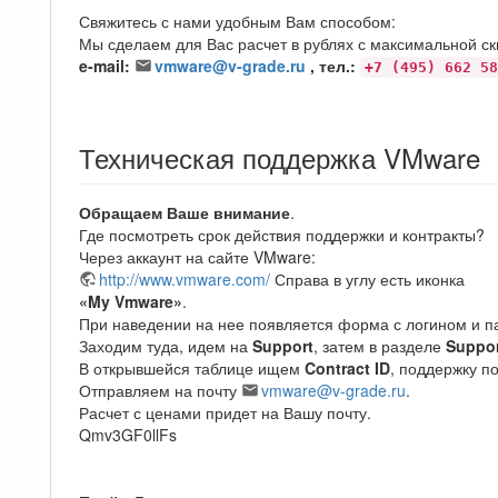
Свяжитесь с нами удобным Вам способом:
Мы сделаем для Вас расчет в рублях с максимальной ск
e-mail:
vmware@v-grade.ru
, тел.:
+7 (495) 662 58
Техническая поддержка VMware
Обращаем Ваше внимание
.
Где посмотреть срок действия поддержки и контракты?
Через аккаунт на сайте VMware:
http://www.vmware.com/
Справа в углу есть иконка
«My Vmware»
.
При наведении на нее появляется форма с логином и п
Заходим туда, идем на
Support
, затем в разделе
Suppor
В открывшейся таблице ищем
Contract ID
, поддержку п
Отправляем на почту
vmware@v-grade.ru
.
Расчет с ценами придет на Вашу почту.
Qmv3GF0llFs