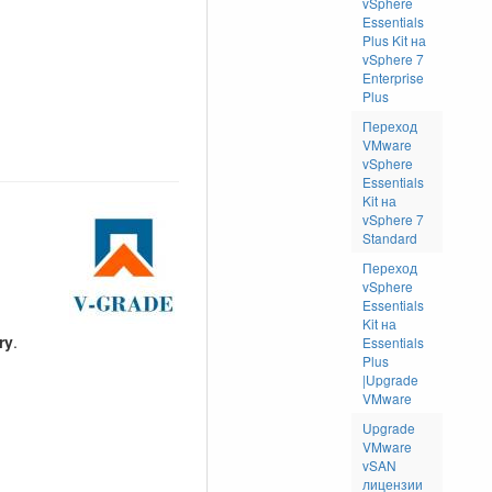
vSphere
Essentials
Plus Kit на
vSphere 7
Enterprise
Plus
Переход
VMware
vSphere
Essentials
Kit на
vSphere 7
Standard
Переход
vSphere
Essentials
Kit на
ry
.
Essentials
Plus
|Upgrade
VMware
Upgrade
VMware
vSAN
лицензии