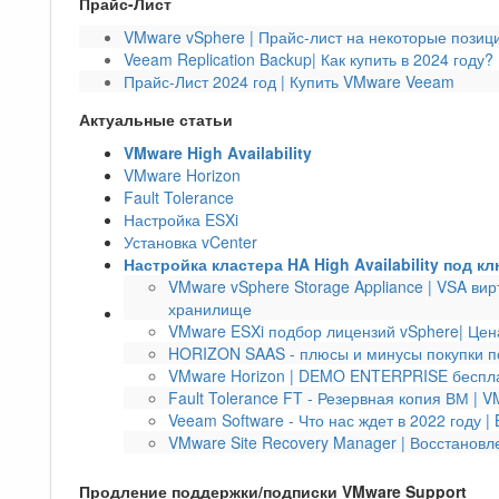
Прайс-Лист
VMware vSphere | Прайс-лист на некоторые позици
Veeam Replication Backup| Как купить в 2024 году?
Прайс-Лист 2024 год | Купить VMware Veeam
Актуальные статьи
VMware High Availability
VMware Horizon
Fault Tolerance
Настройка ESXi
Установка vCenter
Настройка кластера HA High Availability под к
VMware vSphere Storage Appliance | VSA ви
хранилище
VMware ESXi подбор лицензий vSphere| Цен
HORIZON SAAS - плюсы и минусы покупки по
VMware Horizon | DEMO ENTERPRISE беспла
Fault Tolerance FT - Резервная копия ВМ | 
Veeam Software - Что нас ждет в 2022 году |
VMware Site Recovery Manager | Восстановл
Продление поддержки/подписки VMware Support