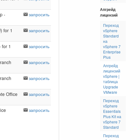
Апгрейд
p -
запросить
лицензий
Переход
 for 1
запросить
vSphere
Standard
на
 for 1
запросить
vSphere 7
Enterprise
Plus
Branch
запросить
Апгрейд
лицензий
vSphere |
Branch
запросить
таблица
Upgrade
VMware
te Office
запросить
Переход
vSphere
ice
запросить
Essentials
Plus Kit на
vSphere 7
Standard
Переход