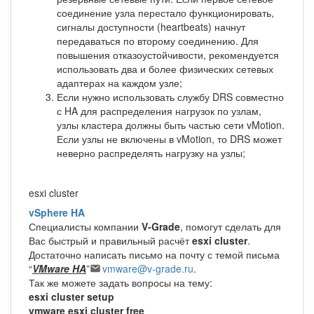
соединение узла перестало функционировать,
сигналы доступности (heartbeats) начнут
передаваться по второму соединению. Для
повышения отказоустойчивости, рекомендуется
использовать два и более физических сетевых
адаптерах на каждом узле;
Если нужно использовать службу DRS совместно
с HA для распределения нагрузок по узлам,
узлы кластера должны быть частью сети vMotion.
Если узлы не включены в vMotion, то DRS может
неверно распределять нагрузку на узлы;
esxi cluster
vSphere HA
Специалисты компании
V-Grade
, помогут сделать для
Вас быстрый и правильный расчёт
esxi cluster
.
Достаточно написать письмо на почту с темой письма
“
VMware HA
”
vmware@v-grade.ru
.
Так же можете задать вопросы на тему:
esxi cluster setup
vmware esxi cluster free