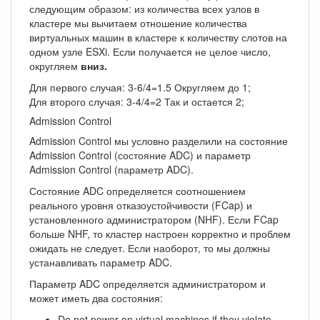
следующим образом: из количества всех узлов в
кластере мы вычитаем отношение количества
виртуальных машин в кластере к количеству слотов на
одном узле ESXi. Если получается не целое число,
округляем
вниз.
Для первого случая: 3-6/4=1.5 Округляем до 1;
Для второго случая: 3-4/4=2 Так и остается 2;
Admission Control
Admission Control мы условно разделили на состояние
Admission Control (состояние ADC) и параметр
Admission Control (параметр ADC).
Состояние ADC определяется соотношением
реального уровня отказоустойчивости (FCap) и
установленного администратором (NHF). Если FCap
больше NHF, то кластер настроен корректно и проблем
ожидать не следует. Если наоборот, то мы должны
устанавливать параметр ADC.
Параметр ADC определяется администратором и
может иметь два состояния:
Do not power on virtual machines if they violate