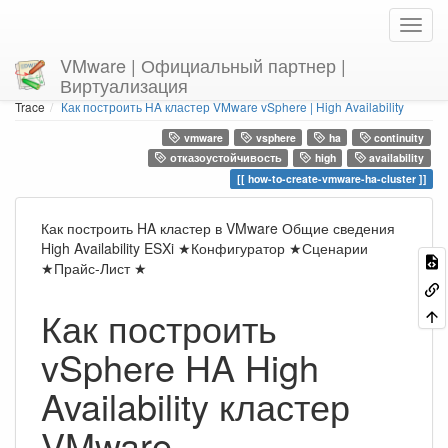
VMware | Официальный партнер |
Виртуализация
Home
You are here
Trace
Как построить HA кластер VMware vSphere | High Availability
vmware
vsphere
ha
continuity
отказоустойчивость
high
availability
how-to-create-vmware-ha-cluster
Как построить HA кластер в VMware Общие сведения
High Availability ESXi ★Конфигуратор ★Сценарии
★Прайс-Лист ★
Как построить
vSphere HA High
Availability кластер
VMware