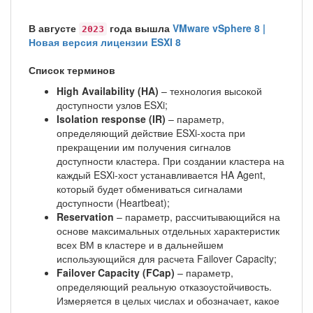
В августе
года вышла
VMware vSphere 8 |
2023
Новая версия лицензии ESXI 8
Список терминов
High Availability (HA)
– технология высокой
доступности узлов ESXi;
Isolation response (IR)
– параметр,
определяющий действие ESXi-хоста при
прекращении им получения сигналов
доступности кластера. При создании кластера на
каждый ESXi-хост устанавливается HA Agent,
который будет обмениваться сигналами
доступности (Heartbeat);
Reservation
– параметр, рассчитывающийся на
основе максимальных отдельных характеристик
всех ВМ в кластере и в дальнейшем
использующийся для расчета Failover Capacity;
Failover Capacity (FCap)
– параметр,
определяющий реальную отказоустойчивость.
Измеряется в целых числах и обозначает, какое