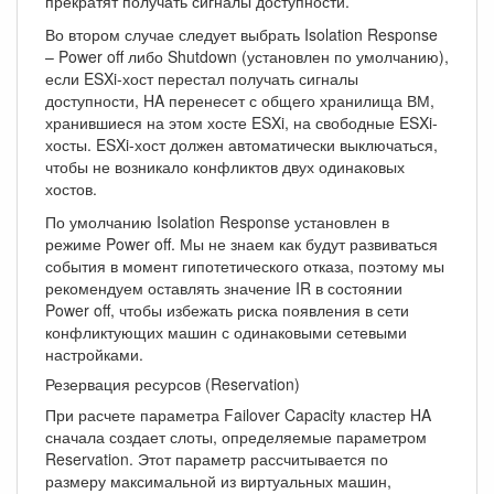
прекратят получать сигналы доступности.
Во втором случае следует выбрать Isolation Response
– Power off либо Shutdown (установлен по умолчанию),
если ESXi-хост перестал получать сигналы
доступности, HA перенесет с общего хранилища ВМ,
хранившиеся на этом хосте ESXi, на свободные ESXi-
хосты. ESXi-хост должен автоматически выключаться,
чтобы не возникало конфликтов двух одинаковых
хостов.
По умолчанию Isolation Response установлен в
режиме Power off. Мы не знаем как будут развиваться
события в момент гипотетического отказа, поэтому мы
рекомендуем оставлять значение IR в состоянии
Power off, чтобы избежать риска появления в сети
конфликтующих машин с одинаковыми сетевыми
настройками.
Резервация ресурсов (Reservation)
При расчете параметра Failover Capacity кластер HA
сначала создает слоты, определяемые параметром
Reservation. Этот параметр рассчитывается по
размеру максимальной из виртуальных машин,