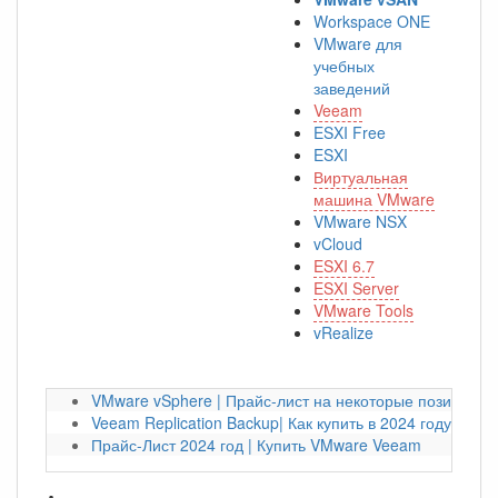
Workspace ONE
VMware для
учебных
заведений
Veeam
ESXI Free
ESXI
Виртуальная
машина VMware
VMware NSX
vCloud
ESXI 6.7
ESXI Server
VMware Tools
vRealize
VMware vSphere | Прайс-лист на некоторые позиции на
Veeam Replication Backup| Как купить в 2024 году?
Прайс-Лист 2024 год | Купить VMware Veeam