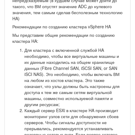
непредсказуемым (в худшем случае может дойти до
такого, что ВМ опустят значение ADC до нулевого
значения, тем самым сделав бесполезным технологию
HA)
Рекомендации по созданию кластера vSphere HA
Мы представим общие рекомендации по созданию
кластера HA:
Для кластера с включенной службой HA
необходимо, чтобы все виртуальные машины и
их данные находились на общем хранилище
данных (Fibre Channel SAN, iSCSI SAN, or SAN
iSCI NAS). Это необходимо, чтобы включать ВМ
на любом из хостов кластера. Это также
означает, что узлы должны быть настроены для
доступа к тем же самым сетям виртуальной
машины, совместно используемой памяти и
другим ресурсам;
Каждый сервер ESXi в кластере HA производит
мониторинг узлов сети для обнаружения сбоев
серверов. Чтобы сигналы доступности не
прерывались, рекомендуется устанавливать
резервные сетевые пути. Если первое сетевое