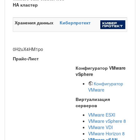
HA кластер
Хранения данных
Киберпротект
0H2uX4HM1po
Прайс-Лист
Конфигуратор VMware
vSphere
Конфигуратор
VMware
Виртуализация
серверов
VMware ESXI
VMware vSphere 8
VMware VDI
VMware Horizon 8
VMware vSAN