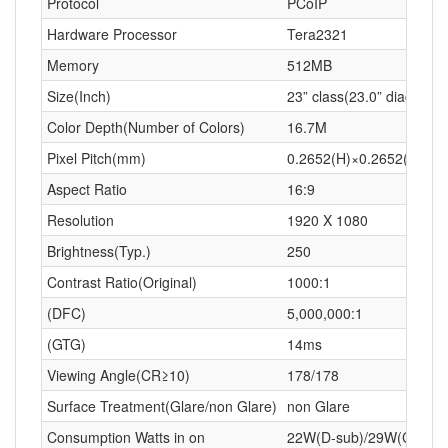
Protocol
PCoIP
Hardware Processor
Tera2321
Memory
512MB
Size(Inch)
23” class(23.0” diagonal)
Color Depth(Number of Colors)
16.7M
Pixel Pitch(mm)
0.2652(H)×0.2652(V)
Aspect Ratio
16:9
Resolution
1920 X 1080
Brightness(Typ.)
250
Contrast Ratio(Original)
1000:1
(DFC)
5,000,000:1
(GTG)
14ms
Viewing Angle(CR≥10)
178/178
Surface Treatment(Glare/non Glare)
non Glare
Consumption Watts in on
22W(D-sub)/29W(Cloud)