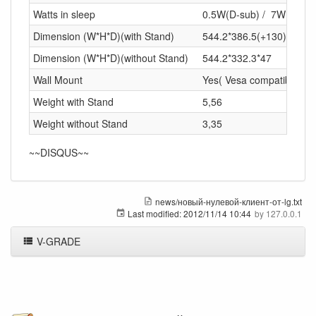
Watts in sleep
0.5W(D-sub) / 7W (Clou
Dimension (W*H*D)(with Stand)
544.2*386.5(+130)*130.6
Dimension (W*H*D)(without Stand)
544.2*332.3*47
Wall Mount
Yes( Vesa compatible 10
Weight with Stand
5,56
Weight without Stand
3,35
~~DISQUS~~
news/новый-нулевой-клиент-от-lg.txt
Last modified:
2012/11/14 10:44
by
127.0.0.1
V-GRADE