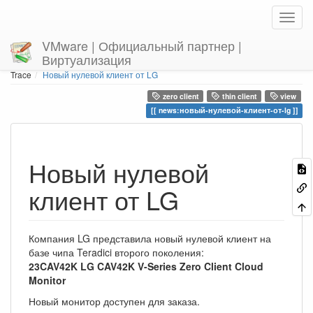
VMware | Официальный партнер |
Виртуализация
Home
You are here
news
Новый нулевой клиент от LG
Trace
Новый нулевой клиент от LG
zero client
thin client
view
news:новый-нулевой-клиент-от-lg
Новый нулевой
клиент от LG
Компания LG представила новый нулевой клиент на
базе чипа Teradici второго поколения:
23CAV42K LG CAV42K V-Series Zero Client Cloud
Monitor
Новый монитор доступен для заказа.