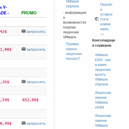
VMware
Перейт
vSphere
а V-
и
DE -
PROMO
- информация
(открое
о
тся в
возможностях
новом
покупки
окне)
запросить
42$
лицензии
>>
VMware.
Консолидаци
Пример
я серверов
запросить
заказа
1,00$
лицензии
VMware
Horizon7
ESXi - как
и какие
лицензии
купить
VMware
запросить
,35$
vSphere
Лицензир
ование
,54$
652,88$
VMware
vSAN
Лицензир
ование
запросить
0,49$
VMware