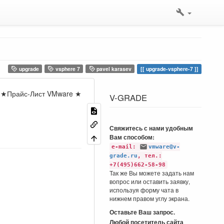
upgrade
vsphere 7
pavel karasev
upgrade-vsphere-7
я ★Прайс-Лист VMware ★
V-GRADE
Свяжитесь с нами удобным
Вам способом:
e-mail:
vmware@v-
grade.ru
, тел.:
+7(495)662-58-98
Так же Вы можете задать нам
вопрос или оставить заявку,
используя форму чата в
нижнем правом углу экрана.
Оставьте Ваш запрос.
Любой посетитель сайта