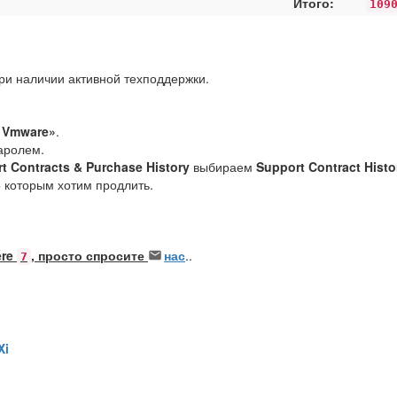
Итого:
109
ри наличии активной техподдержки.
 Vmware»
.
аролем.
t Contracts & Purchase History
выбираем
Support Contract Histo
о которым хотим продлить.
ere
, просто спросите
нас
..
7
Xi