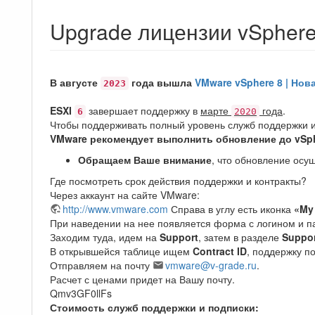
Upgrade лицензии vSphere
В августе
года вышла
VMware vSphere 8 | Нов
2023
ESXI
завершает поддержку в
марте
года
.
6
2020
Чтобы поддерживать полный уровень служб поддержки и
VMware рекомендует выполнить обновление до vSp
Обращаем Ваше внимание
, что обновление осу
Где посмотреть срок действия поддержки и контракты?
Через аккаунт на сайте VMware:
http://www.vmware.com
Справа в углу есть иконка
«My
При наведении на нее появляется форма с логином и п
Заходим туда, идем на
Support
, затем в разделе
Suppor
В открывшейся таблице ищем
Contract ID
, поддержку п
Отправляем на почту
vmware@v-grade.ru
.
Расчет с ценами придет на Вашу почту.
Qmv3GF0llFs
Стоимость служб поддержки и подписки: