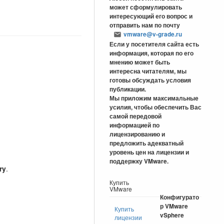
может сформулировать
интересующий его вопрос и
отправить нам по почту
vmware@v-grade.ru
Если у посетителя сайта есть
информация, которая по его
мнению может быть
интересна читателям, мы
готовы обсуждать условия
публикации.
Мы приложим максимальные
усилия, чтобы обеспечить Вас
самой передовой
информацией по
лицензированию и
предложить адекватный
уровень цен на лицензии и
поддержку VMware.
ry
.
Купить
VMware
Конфигурато
р VMware
Купить
vSphere
лицензии