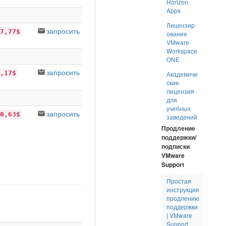
Horizon
Apps
Лицензир
запросить
7,77$
ование
VMware
Workspace
ONE
запросить
,17$
Академиче
ские
лицензия
для
учебных
запросить
0,63$
заведений
Продление
поддержки/
подписки
VMware
Support
Простая
инструкция
продлению
поддержки
| VMware
Support