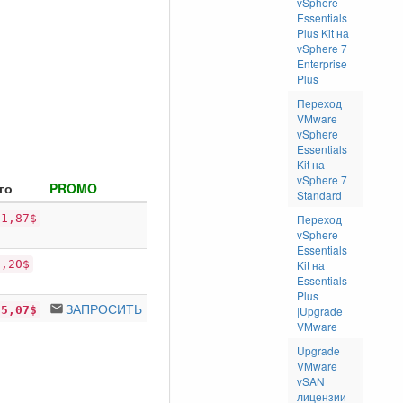
vSphere
Essentials
Plus Kit на
vSphere 7
Enterprise
Plus
Переход
VMware
vSphere
Essentials
Kit на
vSphere 7
го
PROMO
Standard
31,87$
Переход
vSphere
Essentials
3,20$
Kit на
Essentials
Plus
ЗАПРОСИТЬ
35,07$
|Upgrade
VMware
Upgrade
VMware
vSAN
лицензии