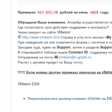
Примерно
рублей на июнь
года.
817 837,50
2020
Обращаем Ваше внимание
, Апгрейд осуществляется п
Где посмотреть срок действия поддержки и контракты?
Через аккаунт на сайте VMware:
http://www.vmware.com
Справа в углу есть иконка
«My
При наведении на нее появляется форма с логином и п
Заходим туда, идем на
Support
, затем в разделе
Suppor
В открывшейся таблице ищем
Contract ID
, поддержку п
Отправляем на почту
vmware@v-grade.ru
.
Расчет с ценами придет на Вашу почту.
!!!!!!
Если нужны другие примеры перехода на
vSph
VMware ESXI
Первоначальное развертывание vCenter на ES