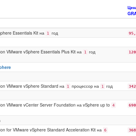
Цен
GRA
here Essentials Kit на
год
1
95,
ion VMware vSphere Essentials Plus Kit на
год
1
120
phere
tion VMware vSphere Standard на
процессор на
год
1
1
342
ion VMware vCenter Server Foundation на vSphere up to
4
690
в
ion for VMware vSphere Standard Acceleration Kit на
6
368