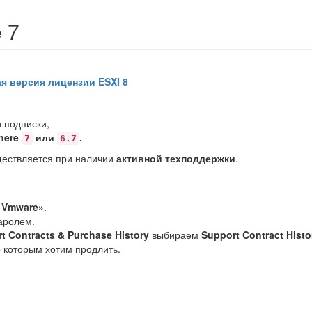
 7
ая версия лицензии ESXI 8
 подписки,
here
или
.
7
6.7
ществляется при наличии
активной техподдержки
.
 Vmware»
.
аролем.
t Contracts & Purchase History
выбираем
Support Contract Histo
о которым хотим продлить.