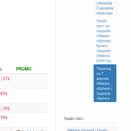
| Апгрейд
Сценарии
перехода
Прайс-
лист на
Upgrade
VMware
vSphere|
Купить
Upgrade
VMware
2020 год
о
PROMO
Переход
на 7
версию
9,37$
VMware
vSphere |
Upgrade
,65$
vSphere
5,78$
,70$
Прайс-Лист
VMware vSphere | Прайс-