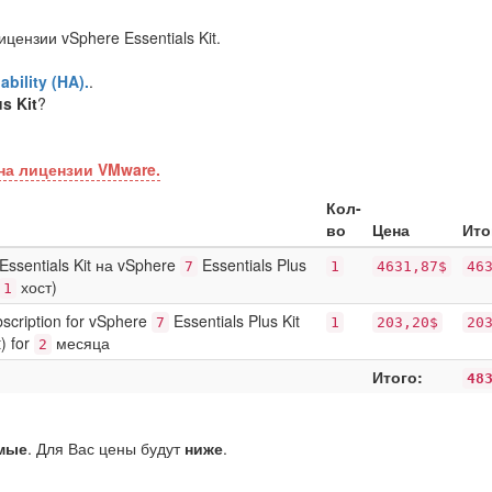
ензии vSphere Essentials Kit.
bility (HA).
.
s Kit
?
на лицензии VMware.
Кол-
во
Цена
Ито
ssentials Kit на vSphere
Essentials Plus
7
1
4631,87$
46
хост)
1
scription for vSphere
Essentials Plus Kit
7
1
203,20$
20
) for
месяца
2
Итого:
48
мые
. Для Вас цены будут
ниже
.