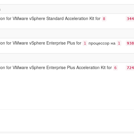
в
on for VMware vSphere Standard Acceleration Kit for
8
344
on for VMware vSphere Enterprise Plus for
процессор на
1
1
938
on for VMware vSphere Enterprise Plus Acceleration Kit for
6
724