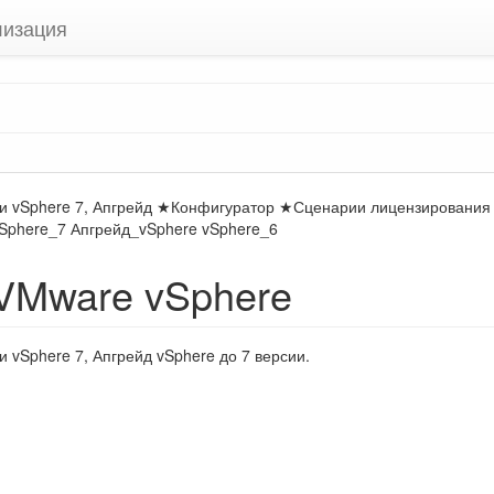
лизация
зии vSphere 7, Апгрейд ★Конфигуратор ★Сценарии лицензировани
Sphere_7 Апгрейд_vSphere vSphere_6
 VMware vSphere
 vSphere 7, Апгрейд vSphere до 7 версии.