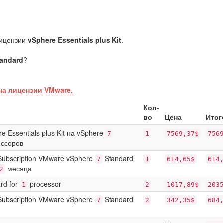
лицензии
vSphere Essentials plus Kit
.
tandard
?
на лицензии VMware.
Кол-
во
Цена
Итог
 Essentials plus Kit на vSphere
7
1
7569,37$
756
ссоров
Subscription VMware vSphere
Standard
7
1
614,65$
614
месяца
2
rd for
processor
1
2
1017,89$
203
Subscription VMware vSphere
Standard
7
2
342,35$
684