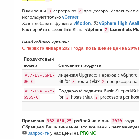
В компании
сервера по
процессора. Используют лиц
3
2
Используют только
vCenter
Хотят добавить функции
vMotion
,
vSphere High Availa
Как перейти с Essentials Kit на
vSphere
Essentials Plu
7
Необходимо купить:
С первого января 2021 года, повышение цен на 20% 
Продуктовый
номер
Описание продукта
Лицензия Upgrade: Переход с vSphere E
VS7-ES-ESPL-
Kit for
хоста (Max
процессора на
UG-C
3
2
Поддержка\ подписка Basic Support/Sub
VS7-ESPL-2M-
for
hosts (Max
processors per host
GSSS-C
3
2
Примерно
рублей на июнь
года.
362 630,25
2020
Обращаем Ваше внимание, что все цены -
рекомендуе
Запросите
у нас цены на
PROMO
.