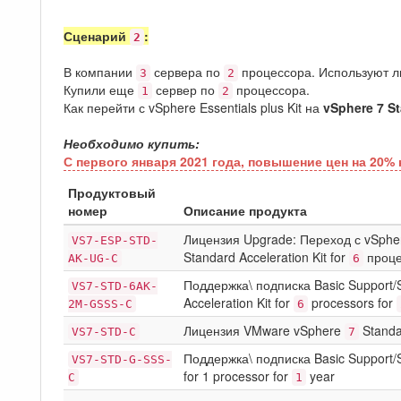
Сценарий
:
2
В компании
сервера по
процессора. Используют 
3
2
Купили еще
сервер по
процессора.
1
2
Как перейти с vSphere Essentials plus Kit на
vSphere 7 S
Необходимо купить:
С первого января 2021 года, повышение цен на 20% 
Продуктовый
номер
Описание продукта
Лицензия Upgrade: Переход с vSphere
VS7-ESP-STD-
Standard Acceleration Kit for
проце
AK-UG-C
6
Поддержка\ подписка Basic Support/
VS7-STD-6AK-
Acceleration Kit for
processors for
2M-GSSS-C
6
Лицензия VMware vSphere
Standa
VS7-STD-C
7
Поддержка\ подписка Basic Support/
VS7-STD-G-SSS-
for 1 processor for
year
C
1