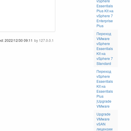
vSphere
Essentials
Plus Kit на
vSphere 7
Enterprise
Plus
Переход
VMware
ed:
2022/12/30 09:11
by
127.0.0.1
vSphere
Essentials
Kit на
vSphere 7
Standard
Переход
vSphere
Essentials
Kit на
Essentials
Plus
|Upgrade
VMware
Upgrade
VMware
vSAN
лицензии