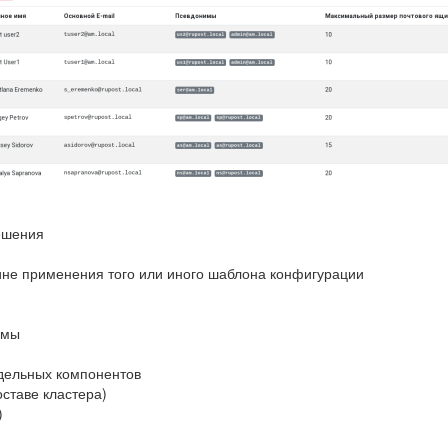
ешения
ине применения того или иного шаблона конфигурации
емы
тдельных компонентов
оставе кластера)
)