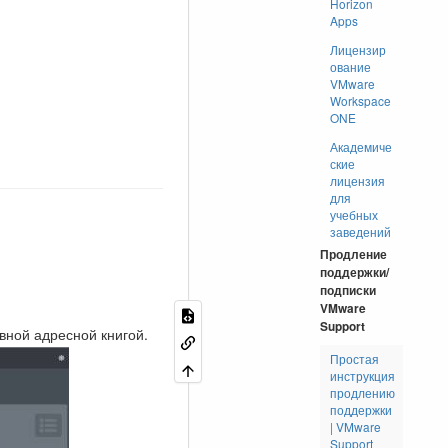
Horizon
Apps
Лицензир
ование
VMware
Workspace
ONE
Академиче
ские
лицензия
для
учебных
заведений
Продление
поддержки/
подписки
VMware
Support
вной адресной книгой.
Простая
инструкция
продлению
поддержки
| VMware
Support