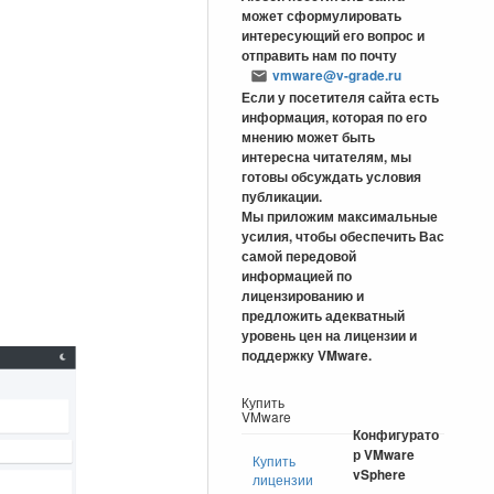
может сформулировать
интересующий его вопрос и
отправить нам по почту
vmware@v-grade.ru
Если у посетителя сайта есть
информация, которая по его
мнению может быть
интересна читателям, мы
готовы обсуждать условия
публикации.
Мы приложим максимальные
усилия, чтобы обеспечить Вас
самой передовой
информацией по
лицензированию и
предложить адекватный
уровень цен на лицензии и
поддержку VMware.
Купить
VMware
Конфигурато
р VMware
Купить
vSphere
лицензии