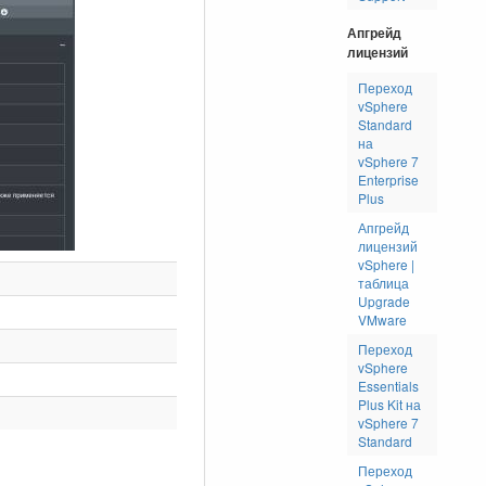
Апгрейд
лицензий
Переход
vSphere
Standard
на
vSphere 7
Enterprise
Plus
Апгрейд
лицензий
vSphere |
таблица
Upgrade
VMware
Переход
vSphere
Essentials
Plus Kit на
vSphere 7
Standard
Переход