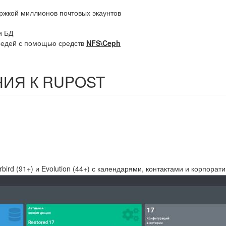
ржкой миллионов почтовых экаунтов
и БД
редей с помощью средств
NFS\Ceph
и
ИЯ К RUPOST
rd (91+) и Evolution (44+) с календарями, контактами и корпорати