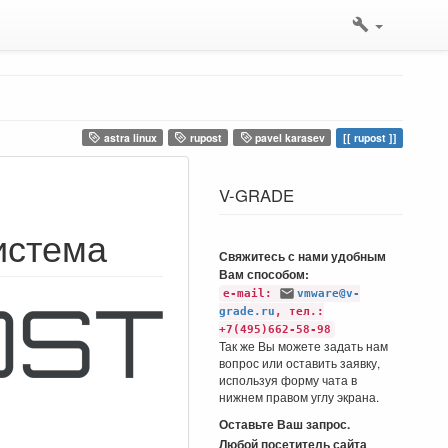
astra linux
rupost
pavel karasev
rupost
V-GRADE
истема
Свяжитесь с нами удобным
Вам способом:
e-mail:
vmware@v-
grade.ru
, тел.:
+7(495)662-58-98
Так же Вы можете задать нам
вопрос или оставить заявку,
используя форму чата в
нижнем правом углу экрана.
Оставьте Ваш запрос.
Любой посетитель сайта