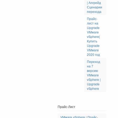
| Апгрейд
Сценарии
перехода
Прайс-
лист на
Upgrade
VMware
vSphere|
Купить
Upgrade
VMware
2020 год
Переход
на 7
версию
VMware
vSphere |
Upgrade
vSphere
Прайс-Лист
VMware vSphere | Прайс-