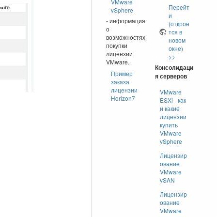
VMware
Перейт
vSphere
и
- информация
(открое
о
тся в
возможностях
новом
покупки
окне)
лицензии
>>
VMware.
Консолидаци
Пример
я серверов
заказа
лицензии
VMware
Horizon7
ESXi - как
и какие
лицензии
купить
VMware
vSphere
Лицензир
ование
VMware
vSAN
Лицензир
ование
VMware