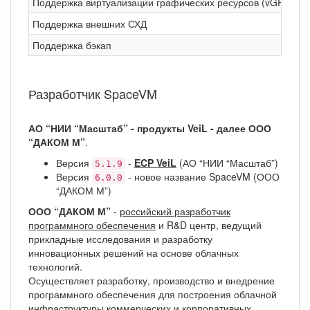
Поддержка виртуализации графических ресурсов (vGPU)
Д
Поддержка внешних СХД
Д
Поддержка бэкап
Д
Разработчик SpaceVM
АО “НИИ “Масштаб” - продукты VeiL - далее ООО
“ДАКОМ М”
.
Версия
-
ECP VeiL
(АО “НИИ “Масштаб”)
5.1.9
Версия
- новое название SpaceVM (ООО
6.0.0
“ДАКОМ М”)
ООО “ДАКОМ М”
-
российский разработчик
программного обеспечения
и R&D центр, ведущий
прикладные исследования и разработку
инновационных решений на основе облачных
технологий.
Осуществляет разработку, производство и внедрение
программного обеспечения для построения облачной
инфраструктуры коммерческих и корпоративных