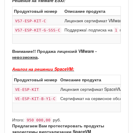
Решение на VMware ESXI:
Продуктовый номер
Описание продукта
Лицензия сертификат VMware vSp
VS7-ESP-KIT-C
Поддержка\ подписка на
год Ba
VS7-ESP-KIT-G-SSS-C
1
Внимание!! Продажа лицензий VMware -
невозможна
.
Аналог на решении SpaceVM:
Продуктовый номер
Описание продукта
Лицензия сертификат SpaceVM
Esse
VE-ESP-KIT
Сертификат на сервисное обслуживан
VE-ESP-KIT-B-Y1-C
Итого:
руб.
950 000,00
Предлагаем Вам протестировать продукты
экосистемы виртуализации SpaceVM