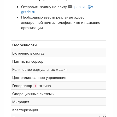
Отправить заявку на почту
spacevm@v-
grade.ru
Необходимо ввести реальные адрес
электронной почты, телефон, имя и название
организации
Особенности
S
Включено в состав
Д
Память на сервер
б
Количество виртуальных машин
б
Централизованное управление
S
Гипервизор
-го типа
Q
1
Операционные системы
L
Миграция
Ж
Кластеризация
В