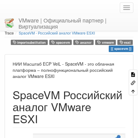
VMware | Официальный партнер |
Виртуализация
Home
You are here
Trace
SpaceVM - Российский аналог VMware ESXI
importsubstitution
spacevm
аналог
vmware
esxi
spacevm
НИИ Масштаб ECP VeiL - SpaceVM - это облачная
платформа – полнофункциональный российский
аналог VMware ESXI
SpaceVM Российский
аналог VMware
ESXI