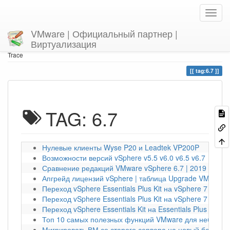
VMware | Официальный партнер |
Виртуализация
Home
You are here
tag
6.7
Trace
tag:6.7
TAG: 6.7
Нулевые клиенты Wyse P20 и Leadtek VP200P
Возможности версий vSphere v5.5 v6.0 v6.5 v6.7
Сравнение редакций VMware vSphere 6.7 | 2019 год
Апгрейд лицензий vSphere | таблица Upgrade VMware
Переход vSphere Essentials Plus Kit на vSphere 7 Stand
Переход vSphere Essentials Plus Kit на vSphere 7 Enterp
Переход vSphere Essentials Kit на Essentials Plus |Upg
Топ 10 самых полезных функций VMware для небольш
Мигрировать ВМ со старого сервера на новый без вык