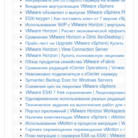
Внедрение виртуализации VMware vSphere
VMware объявляет о выпуске VMware vSphere Platinum 
ESXi keygen | Как поставить ключ от 7 версии vSphere н
Использование VoIP с VMware Horizon | виртуальный р
VMware Horizon | Расчет экономической эффективност
Сравнение VMware Horizon и Citrix XenDesktop | Экон
Прайс-лист на Upgrade VMware vSphere| Купить Upgra
VMware Horizon | View Connection Server
VMware Horizon | Купить полновесную лицензию
Обзор продуктов семейства VMware vFabric
Сравнение редакций vCenter Operations | Vmware vCen
Невозможно подключиться к vCenter серверу
Symantec Backup Exec for Windows Servers
Снижение цен на лицензии VMware vSphere
VMware ESXI 7 free ограничения | Лицензирование vS
Одновременное использование разных редакций vSph
Техническое задание на выполнение работ для создан
Портал приложений | VMware Horizon Workspace
Наличие комплектации VMware vSphere | vMotion
Использование vMotion в процессе миграции | Veeam 
Горячее перемещение перемещение vMotion с помощ
План миграции с серверов ESX на ESXi | VMware