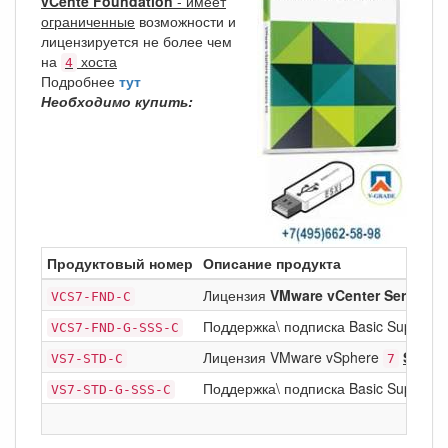
vCente Foundation
- имеет
ограниченные
возможности и
лицензируется не более чем
на
хоста
4
Подробнее
тут
Необходимо купить:
Продуктовый номер
Описание продукта
Лицензия
VMware vCenter Server
VCS7-FND-C
7
Поддержка\ подписка Basic Support/S
VCS7-FND-G-SSS-C
Лицензия VMware vSphere
Stand
VS7-STD-C
7
Поддержка\ подписка Basic Support/
VS7-STD-G-SSS-C