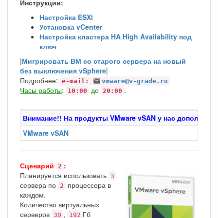
Инструкции:
Настройка ESXi
Установка vCenter
Настройка кластера HA High Availability под
ключ
|
Мигрировать ВМ со старого сервера на новый
без выключения vSphere
|
Подробнее:
e-mail:
vmware@v-grade.ru
Часы работы
:
до
.
10:00
20:00
Внимание!! На продукты VMware vSAN у нас дополните
VMware vSAN
Сценарий
:
2
Планируется использовать
3
сервера по
процессора в
2
каждом.
Количество виртуальных
серверов
,
Гб
30
192