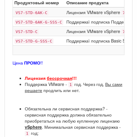
Продуктовый номер
Описание продукта
Лицензия VMware vSphere
Stan
VS7-STD-6AK-C
7
Поддержка\ подписка Поддержка\ п
VS7-STD-6AK-G-SSS-C
Лицензия VMware vSphere
Stan
VS7-STD-C
7
Поддержка\ подписка Basic Support
VS7-STD-G-SSS-C
Цена
ПРОМО
!!
Лицензия
бессрочная
!!!
Поддержка VMware -
год. Через год,
Вы сами
1
решаете
продлить или нет.
Обязательна ли сервисная поддержка? -
сервисная поддержка должна обязательно
приобретаться на любую купленную лицензию
vSphere
. Минимальная сервисная поддержка -
год;
1