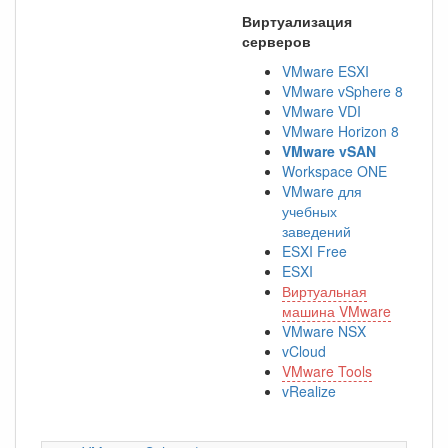
Виртуализация
серверов
VMware ESXI
VMware vSphere 8
VMware VDI
VMware Horizon 8
VMware vSAN
Workspace ONE
VMware для
учебных
заведений
ESXI Free
ESXI
Виртуальная
машина VMware
VMware NSX
vCloud
VMware Tools
vRealize