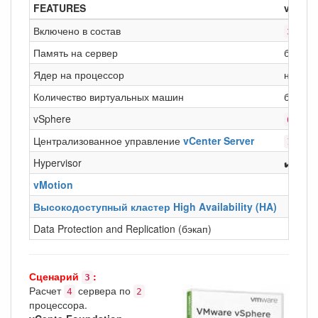
FEATURES
vSpher
Включено в состав
сер
3
Память на сервер
без ог
Ядер на процессор
не бол
Количество виртуальных машин
без ог
vSphere
CPU
6
Централизованное управление
vCenter Server
inst
1
Hypervisor
✔️
vMotion
Высокодоступный кластер High Availability (HA)
Data Protection and Replication (бэкап)
Сценарий
:
3
Расчет
сервера по
4
2
процессора.