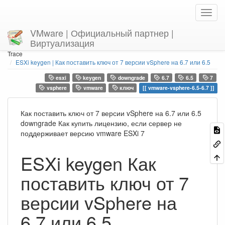
VMware | Официальный партнер |
Виртуализация
Home
You are here
Trace
ESXi keygen | Как поставить ключ от 7 версии vSphere на 6.7 или 6.5
esxi
keygen
downgrade
6.7
6.5
7
vsphere
vmware
ключ
vmware-vsphere-6.5-6.7
Как поставить ключ от 7 версии vSphere на 6.7 или 6.5
downgrade Как купить лицензию, если сервер не
поддерживает версию vmware ESXi 7
ESXi keygen Как
поставить ключ от 7
версии vSphere на
6.7 или 6.5