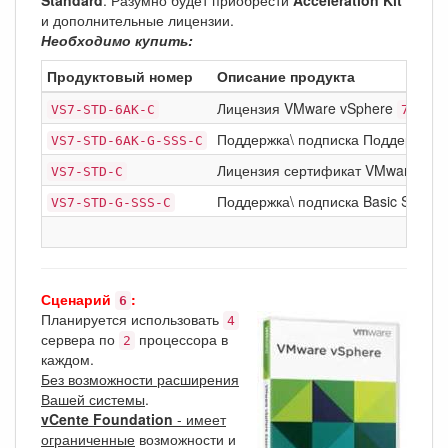
и дополнительные лицензии.
Необходимо купить:
Продуктовый номер
Описание продукта
Лицензия VMware vSphere
Stan
VS7-STD-6AK-C
7
Поддержка\ подписка Поддержка\ п
VS7-STD-6AK-G-SSS-C
Лицензия сертификат VMware vSp
VS7-STD-C
Поддержка\ подписка Basic Support
VS7-STD-G-SSS-C
Сценарий
:
6
Планируется использовать
4
сервера по
процессора в
2
каждом.
Без возможности расширения
Вашей системы
.
vCente Foundation
- имеет
ограниченные
возможности и