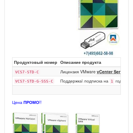
Продуктовый номер
Описание продукта
Лицензия VMware
vCenter Server
VCS7-STD-C
7
Поддержка\ подписка на
год Basic
VCS7-STD-G-SSS-C
1
Цена
ПРОМО
!!