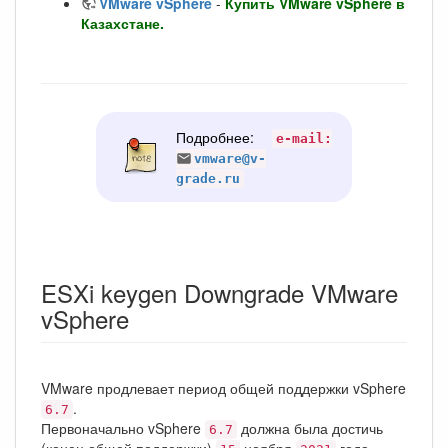
VMware vSphere
-
Купить VMware vSphere в
Казахстане.
Подробнее:
e-mail:
vmware@v-
grade.ru
ESXi keygen Downgrade VMware
vSphere
VMware продлевает период общей поддержки vSphere
.
6.7
Первоначально vSphere
должна была достичь
6.7