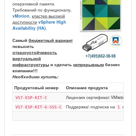
оперативной памяти.
Требований по функционалу,
vMotion
,
кластер высокой
доступности
vSphere High
Availability (HA).
Самый
бюджетный вариант
повысить
отказоустойчивость
виртуальной
инфраструктуры
и сделать
непрерывным
бизнес
компании!!!
Необходимо купить:
Продуктовый номер
Описание продукта
Лицензия сертификат VMware vSp
VS7-ESP-KIT-C
Поддержка\ подписка на
год Ba
VS7-ESP-KIT-G-SSS-C
1