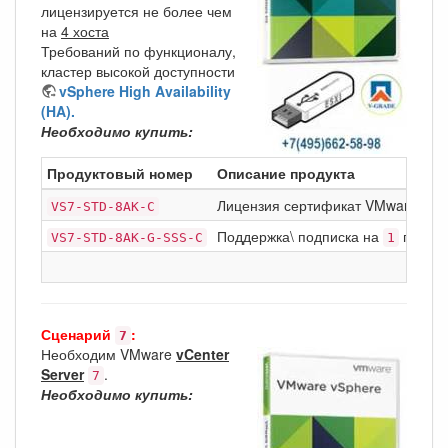
лицензируется не более чем
на
4 хоста
Требований по функционалу,
кластер высокой доступности
vSphere High Availability
(HA).
Необходимо купить:
Продуктовый номер
Описание продукта
Лицензия сертификат VMware vSp
VS7-STD-8AK-C
Поддержка\ подписка на
год Bas
VS7-STD-8AK-G-SSS-C
1
Сценарий
:
7
Необходим VMware
vCenter
Server
.
7
Необходимо купить: