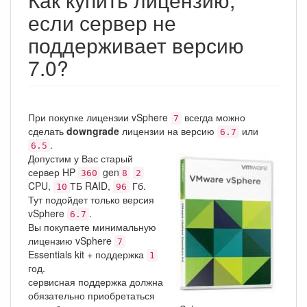
если сервер не
поддерживает версию
7.0?
При покупке лицензии vSphere
всегда можно
7
сделать
downgrade
лицензии на версию
или
6.7
.
6.5
Допустим у Вас старый
сервер HP
gen
360
8
2
CPU,
ТБ RAID,
Гб.
10
96
Тут подойдет только версия
vSphere
.
6.7
Вы покупаете минимальную
лицензию vSphere
7
Essentials kit + поддержка
1
год.
сервисная поддержка должна
обязательно приобретаться