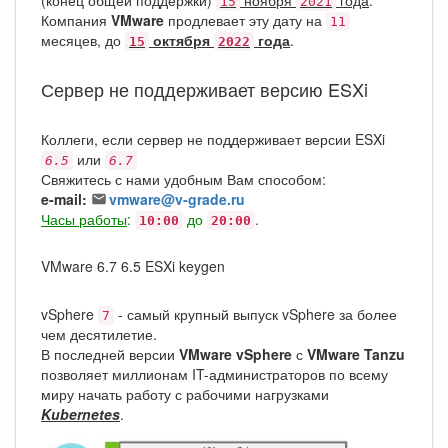
(конец общей поддержки)
ноября
года
.
15
2021
Компания
VMware
продлевает эту дату на
11
месяцев, до
октября
года
.
15
2022
Сервер не поддерживает версию ESXi
Коллеги, если сервер не поддерживает версии ESXi
или
6.5
6.7
Свяжитесь с нами удобным Вам способом:
e-mail:
vmware@v-grade.ru
Часы работы
:
до
.
10:00
20:00
VMware 6.7 6.5 ESXi keygen
vSphere
- самый крупный выпуск vSphere за более
7
чем десятилетие.
В последней версии
VMware vSphere
с
VMware Tanzu
позволяет миллионам IT-администраторов по всему
миру начать работу с рабочими нагрузками
Kubernetes
.