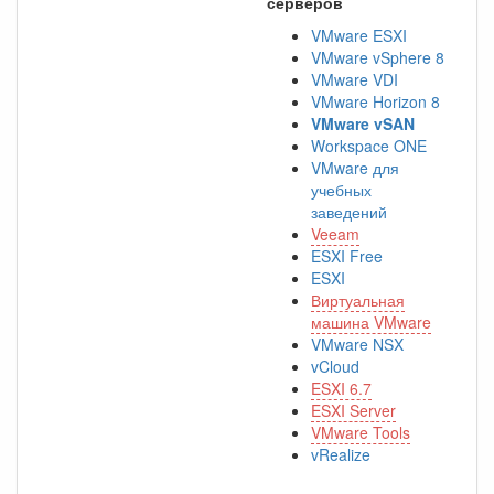
серверов
VMware ESXI
VMware vSphere 8
VMware VDI
VMware Horizon 8
VMware vSAN
Workspace ONE
VMware для
учебных
заведений
Veeam
ESXI Free
ESXI
Виртуальная
машина VMware
VMware NSX
vCloud
ESXI 6.7
ESXI Server
VMware Tools
vRealize