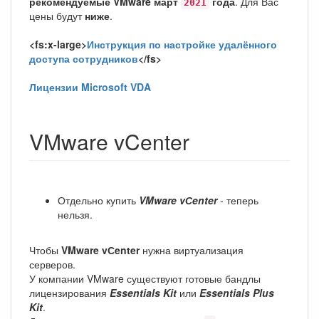
рекомендуемые VMware март
года
. Для Вас
2021
цены будут
ниже
.
<fs:x-large>
Инструкция по настройке удалённого
доступа сотрудников
</fs>
Лицензии Microsoft VDA
VMware vCenter
Отдельно купить
VMware vСenter
- теперь
нельзя.
Чтобы
VMware vСenter
нужна виртуализация
серверов.
У компании VMware существуют готовые бандлы
лицензирования
Essentials Kit
или
Essentials Plus
Kit
.