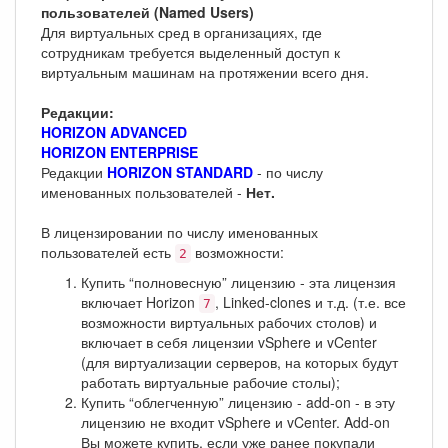
пользователей (Named Users)
Для виртуальных сред в организациях, где
сотрудникам требуется выделенный доступ к
виртуальным машинам на протяжении всего дня.
Редакции:
HORIZON ADVANCED
HORIZON ENTERPRISE
Редакции
HORIZON STANDARD
- по числу
именованных пользователей -
Нет.
В лицензировании по числу именованных
пользователей есть
возможности:
2
Купить “полновесную” лицензию - эта лицензия
включает Horizon
, Linked-clones и т.д. (т.е. все
7
возможности виртуальных рабочих столов) и
включает в себя лицензии vSphere и vCenter
(для виртуализации серверов, на которых будут
работать виртуальные рабочие столы);
Купить “облегченную” лицензию - add-on - в эту
лицензию не входит vSphere и vCenter. Add-on
Вы можете купить, если уже ранее покупали