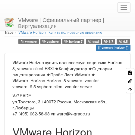
VMware | Официальный партнер |
Виртуализация
Home
You are here
Trace
VMware Horizon | Купить полновесную лицензию
vmware
vsphere
horizon 7
esxi
6.7
6.5
vmware-horizon
VMware Horizon купить полновесную лицензию Horizon
8, vmware client ESXi ★Конфигуратор ★Сценарии
лицензирования ★Прайс-Лист VMware ★
VMware_Horizon Horizon_8 vmware_vcenter
vmware_6.5 vsphere client vcenter server
V-GRADE
ул.Толстого, 3
140072
Россия, Московская обл.,
г.Люберцы
+7 (495) 662-58-98
vmware@v-grade.ru
VMware Horizon