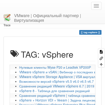
VMware | Официальный партнер |
Виртуализация
Home
You are here
tag
vsphere
Trace
tag:vsphere
TAG: vSphere
Нулевые клиенты Wyse P20 и Leadtek VP200P
VMware vSphere и vSAN | Вебинар о последних версия
VMware vSphere Storage Appliance | VSA виртуальное
Возможности версий vSphere v5.5 v6.0 v6.5 v6.7
Сравнение редакций VMware vSphere 6.7 | 2019 год
vSphere 8 - Таблица для сравнения редакций
Сравнение редакций vSphere | таблица сравнения VM
vSphere + Horizon VDI + Veeam | Задача лицензирован
Редакции | VMware vSphere Enterprise Plus Standard