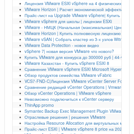
Лицензия VMware ESXI vSphere на 4 физических серв
VMware Horizon | Расчет экономической эффективност
Прайс-лист на Upgrade VMware vSphere| Купить Upgra
VMware vSphere для школы | лицензии ESXi
VMware - НМЦК (Начальная (максимальная) Цена Конт
VMware Horizon | Купить полновесную лицензию
VMware vSAN | Собрать кластер из 3-х узлов Witness v
VMware Data Protection - новое видео
vSphere 7| новая версия VMware что нового?
Купить VMware для конкурса до 300000 руб | 44-ФЗ V
VMware Казахстан - Купить vSphere ESXI 8
Сравнение VMware vSphere ESXI Microsoft Hyper-V и Cit
Обзор продуктов семейства VMware vFabric
VCS7-FND-C|Лицензия VMware vCenter Server Foundati
Сравнение редакций vCenter Operations | Vmware vCen
Обзор vCenter Operations | VMware vSphere
Невозможно подключиться к vCenter серверу
ThinApp promo
Symantec Backup Exec Management Plugin VMware vSph
Отраслевые решения | решения VMware
Настройка Resource Allocation для виртуальных маши
Прайс-лист ESXI | VMware vSphere 8 price на 2024 год