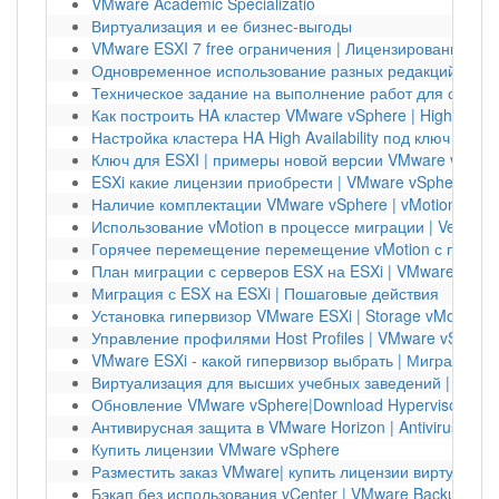
VMware Academic Specializatio
Виртуализация и ее бизнес-выгоды
VMware ESXI 7 free ограничения | Лицензирование vS
Одновременное использование разных редакций vSph
Техническое задание на выполнение работ для создан
Как построить HA кластер VMware vSphere | High Availab
Настройка кластера HA High Availability под ключ | VMw
Ключ для ESXI | примеры новой версии VMware vSpher
ESXi какие лицензии приобрести | VMware vSphere Kub
Наличие комплектации VMware vSphere | vMotion
Использование vMotion в процессе миграции | Veeam 
Горячее перемещение перемещение vMotion с помощ
План миграции с серверов ESX на ESXi | VMware
Миграция с ESX на ESXi | Пошаговые действия
Установка гипервизор VMware ESXi | Storage vMotion
Управление профилями Host Profiles | VMware vSphere
VMware ESXi - какой гипервизор выбрать | Миграция
Виртуализация для высших учебных заведений | VMwa
Обновление VMware vSphere|Download Hypervisor ESXi
Антивирусная защита в VMware Horizon | Antivirus
Купить лицензии VMware vSphere
Разместить заказ VMware| купить лицензии виртуализа
Бэкап без использования vCenter | VMware Backup Sna