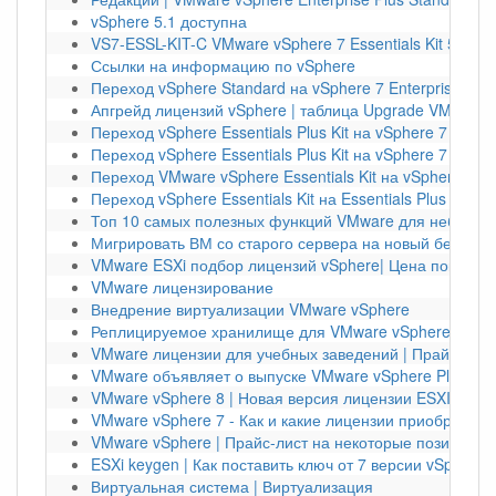
vSphere 5.1 доступна
VS7-ESSL-KIT-C VMware vSphere 7 Essentials Kit 57015
Ссылки на информацию по vSphere
Переход vSphere Standard на vSphere 7 Enterprise Plus
Апгрейд лицензий vSphere | таблица Upgrade VMware
Переход vSphere Essentials Plus Kit на vSphere 7 Stand
Переход vSphere Essentials Plus Kit на vSphere 7 Enterp
Переход VMware vSphere Essentials Kit на vSphere 7 S
Переход vSphere Essentials Kit на Essentials Plus |Upg
Топ 10 самых полезных функций VMware для небольш
Мигрировать ВМ со старого сервера на новый без вык
VMware ESXi подбор лицензий vSphere| Цена покупки
VMware лицензирование
Внедрение виртуализации VMware vSphere
Реплицируемое хранилище для VMware vSphere 6.7 на 
VMware лицензии для учебных заведений | Прайс-лист
VMware объявляет о выпуске VMware vSphere Platinum 
VMware vSphere 8 | Новая версия лицензии ESXI 8
VMware vSphere 7 - Как и какие лицензии приобрести |
VMware vSphere | Прайс-лист на некоторые позиции на
ESXi keygen | Как поставить ключ от 7 версии vSphere н
Виртуальная система | Виртуализация