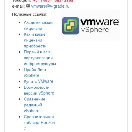
Телефон:
+7 (495) 662-5898
e-mail:
vmware@v-grade.ru
Полезные ссылки:
Академические
лицензии
Как и какие
лицензии
приобрести
Первый шаг в
виртуализации
инфраструктуры
Прайс-Лист
vSphere
Купить VMware
Возможности
версий vSphere
Сравнение
редакций
vSphere
Сравнительная
таблица Horizon
7