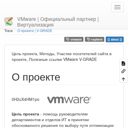
VMware | Официальный партнер |
Виртуализация
Home
You are here
Trace
О проекте | V-GRADE
vmware
vsphere
about
Цель проекта, Методы, Участие посетителей сайта в
проекте, Полезные ссылки VMware V-GRADE
О проекте
0H2uX4HM1po
Цель проекта
- помощь руководителям
департаментов и отделов ИТ в принятии
обоснованного решения по выбору пути оптимизации