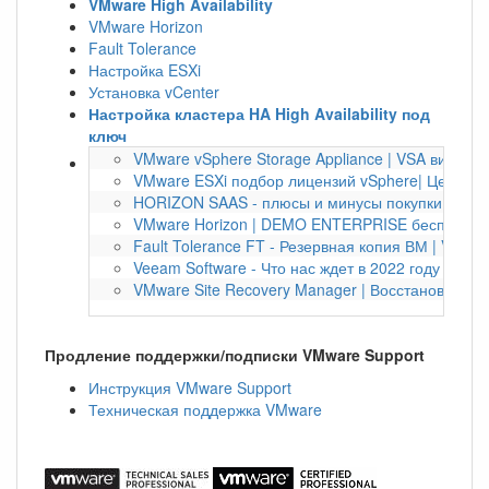
VMware High Availability
VMware Horizon
Fault Tolerance
Настройка ESXi
Установка vCenter
Настройка кластера HA High Availability под
ключ
VMware vSphere Storage Appliance | VSA виртуа
VMware ESXi подбор лицензий vSphere| Цена по
HORIZON SAAS - плюсы и минусы покупки по под
VMware Horizon | DEMO ENTERPRISE бесплатно 
Fault Tolerance FT - Резервная копия ВМ | VMwa
Veeam Software - Что нас ждет в 2022 году | Bac
VMware Site Recovery Manager | Восстановление
Продление поддержки/подписки VMware Support
Инструкция VMware Support
Техническая поддержка VMware