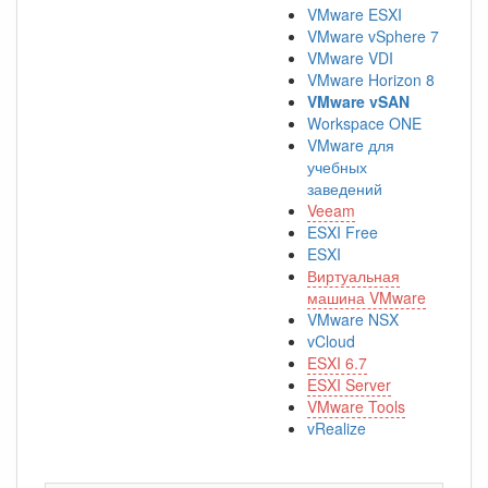
VMware ESXI
VMware vSphere 7
VMware VDI
VMware Horizon 8
VMware vSAN
Workspace ONE
VMware для
учебных
заведений
Veeam
ESXI Free
ESXI
Виртуальная
машина VMware
VMware NSX
vCloud
ESXI 6.7
ESXI Server
VMware Tools
vRealize