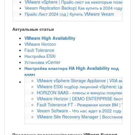
VMware vSphere | Прайс-лист на некоторые позиции на
Veeam Replication Backup| Как купить в 2024 году?
Прайс-Лист 2024 год | Купить VMware Veeam
Актуальные статьи
VMware High Availability
VMware Horizon
Fault Tolerance
Настройка ESXi
Установка vCenter
Настройка кластера HA High Availability под
ключ
VMware vSphere Storage Appliance | VSA виртуа
VMware ESXi подбор лицензий vSphere| Цена по
HORIZON SAAS - плюсы и минусы покупки по под
VMware Horizon | DEMO ENTERPRISE бесплатно 
Fault Tolerance FT - Резервная копия ВМ | VMwa
Veeam Software - Что нас ждет в 2022 году | Bac
VMware Site Recovery Manager | Восстановление
Продление поддержки/подписки VMware Support