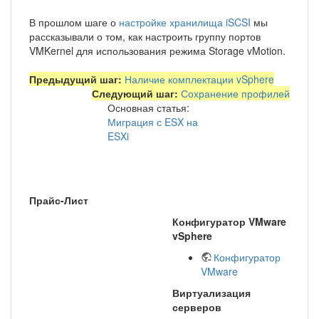
В прошлом шаге о
настройке хранилища iSCSI
мы
рассказывали о том, как настроить группу портов
VMKernel для использования режима Storage vMotion.
Предыдущий шаг:
Наличие комплектации vSphere
Следующий шаг:
Сохранение профилей
Основная статья:
Миграция с ESX на
ESXi
Прайс-Лист
Конфигуратор VMware
vSphere
Конфигуратор
VMware
Виртуализация
серверов