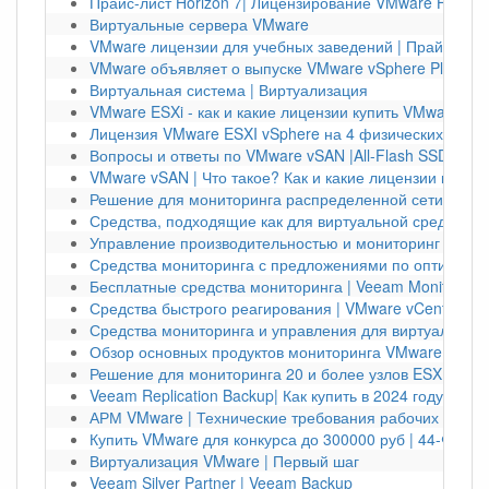
Прайс-лист Horizon 7| Лицензирование VMware Horizon
Виртуальные сервера VMware
VMware лицензии для учебных заведений | Прайс-лист
VMware объявляет о выпуске VMware vSphere Platinum 
Виртуальная система | Виртуализация
VMware ESXi - как и какие лицензии купить VMware vS
Лицензия VMware ESXI vSphere на 4 физических серв
Вопросы и ответы по VMware vSAN |All-Flash SSD DRS
VMware vSAN | Что такое? Как и какие лицензии купить
Решение для мониторинга распределенной сети узлов 
Средства, подходящие как для виртуальной среды, так
Управление производительностью и мониторинг прило
Средства мониторинга с предложениями по оптимизаци
Бесплатные средства мониторинга | Veeam Monitor
Средства быстрого реагирования | VMware vCenter
Средства мониторинга и управления для виртуальной 
Обзор основных продуктов мониторинга VMware | VMwa
Решение для мониторинга 20 и более узлов ESX
Veeam Replication Backup| Как купить в 2024 году?
АРМ VMware | Технические требования рабочих мест
Купить VMware для конкурса до 300000 руб | 44-ФЗ V
Виртуализация VMware | Первый шаг
Veeam Silver Partner | Veeam Backup