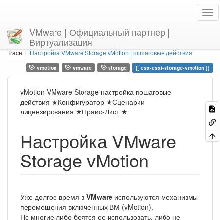
VMware | Официальный партнер |
Виртуализация
Home
You are here
Trace
Настройка VMware Storage vMotion | пошаговые действия
vmotion
vmware
storage
esx-esxi-storage-vmotion
vMotion VMware Storage настройка пошаговые
действия ★Конфигуратор ★Сценарии
лицензирования ★Прайс-Лист ★
Настройка VMware
Storage vMotion
Уже долгое время в
VMware
используются механизмы
перемещения включенных ВМ (vMotion).
Но многие либо боятся ее использовать, либо не