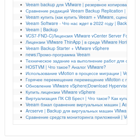
Veeam backup для VMware | резервное копирование 
Сравнение редакций Veeam Backup Replication | Veea
Veeam купить (как купить Veeam + VMware, сценарий 
Veeam Software - Что нас ждет в 2022 году | Backup
Veeam | Backup
VCS7-FND-C|Лицензия VMware vCenter Server Foundati
Лицензии VMware ThinApp | в среде VMware Horizon
Veeam Backup Starter + VMware vSphere
news:Промо-программа Veeam
Техническое задание на выполнение работ для создан
HOSTVM | Что такое? Аналог VMware?
Использование vMotion в процессе миграции | Veeam 
Горячее перемещение перемещение vMotion с помощ
Обновление VMware vSphere|Download Hypervisor ESXi
Купить лицензии VMware vSphere
Виртуализация ПК СВ Брест | Что такое? Как купить?
Veeam бэкап cравнение виртуальных машин | Acronis 
Arcserve | Backup для виртуальных машин VMware vSp
Сравнение средств мониторинга приложений | Veeam