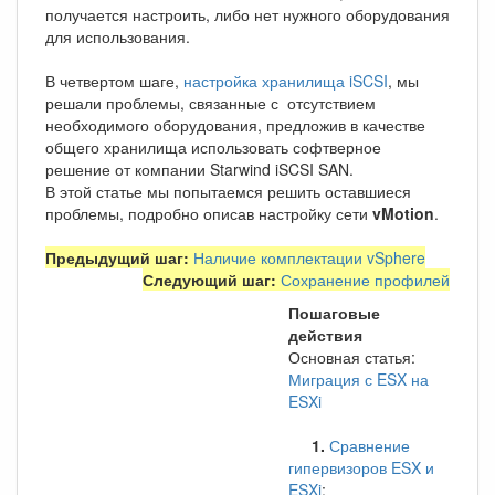
получается настроить, либо нет нужного оборудования
для использования.
В четвертом шаге,
настройка хранилища iSCSI
, мы
решали проблемы, связанные с отсутствием
необходимого оборудования, предложив в качестве
общего хранилища использовать софтверное
решение от компании Starwind iSCSI SAN.
В этой статье мы попытаемся решить оставшиеся
проблемы, подробно описав настройку сети
vMotion
.
Предыдущий шаг:
Наличие комплектации vSphere
Следующий шаг:
Сохранение профилей
Пошаговые
действия
Основная статья:
Миграция с ESX на
ESXi
1.
Сравнение
гипервизоров ESX и
ESXi
;