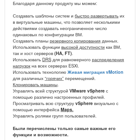
Благодаря данному продукту мы можем:
Создавать шаблоны систем и
быстро развертывать
их
в виртуальные машины, что позволяет несколькими
действиями создавать неограниченное число
одинаковых по конфигурации ВМ.
Создавать планы
резервного копирования
данных.
Использовать функции
высокой доступности
как ВМ,
так и хост серверов
(HA, FT)
.
Использовать
DRS
для равномерного
распределения
нагрузок
на всех серверах ESXi.
Использовать технологию
Живая миграция vMotion
для различных
“горячих”
перемещений.
Клонировать машины
.
Управлять всей структурой
VMware vSphere
с
помощью различно настроенных профилей.
Просматривать всю структуру
vSphere
визуально с
помощью интерфейса
Maps.
Управлять ролями групп пользователей.
Были перечислены только самые важные его
функции и возможности.