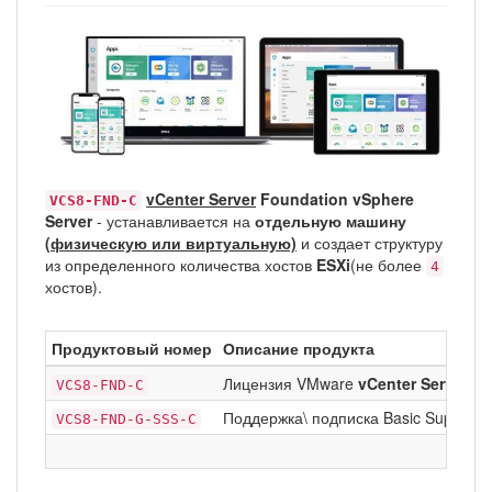
vCenter Server
Foundation vSphere
VCS8-FND-C
Server
- устанавливается на
отдельную машину
(физическую или виртуальную)
и создает структуру
из определенного количества хостов
ESXi
(не более
4
хостов).
Продуктовый номер
Описание продукта
Лицензия VMware
vCenter Server
VCS8-FND-C
8
Поддержка\ подписка Basic Support/S
VCS8-FND-G-SSS-C