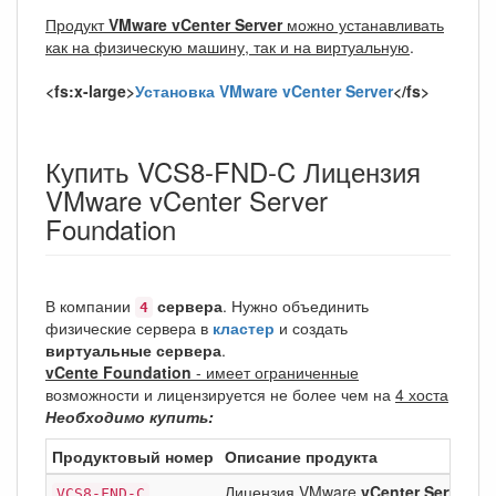
Продукт
VMware vCenter Server
можно устанавливать
как на физическую машину, так и на виртуальную
.
<fs:x-large>
Установка VMware vCenter Server
</fs>
Купить VCS8-FND-C Лицензия
VMware vCenter Server
Foundation
В компании
сервера
. Нужно объединить
4
физические сервера в
кластер
и создать
виртуальные сервера
.
vCente Foundation
- имеет ограниченные
возможности и лицензируется не более чем на
4 хоста
Необходимо купить:
Продуктовый номер
Описание продукта
Лицензия VMware
vCenter Server
VCS8-FND-C
8