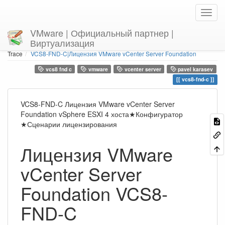
VMware | Официальный партнер |
Виртуализация
Home
You are here
Trace
VCS8-FND-C|Лицензия VMware vCenter Server Foundation
vcs8 fnd c
vmware
vcenter server
pavel karasev
vcs8-fnd-c
VCS8-FND-C Лицензия VMware vCenter Server
Foundation vSphere ESXI 4 хоста★Конфигуратор
★Сценарии лицензирования
Лицензия VMware
vCenter Server
Foundation VCS8-
FND-C