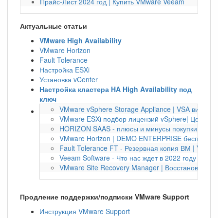
Прайс-Лист 2024 год | Купить VMware Veeam
Актуальные статьи
VMware High Availability
VMware Horizon
Fault Tolerance
Настройка ESXi
Установка vCenter
Настройка кластера HA High Availability под
ключ
VMware vSphere Storage Appliance | VSA виртуа
VMware ESXi подбор лицензий vSphere| Цена по
HORIZON SAAS - плюсы и минусы покупки по под
VMware Horizon | DEMO ENTERPRISE бесплатно 
Fault Tolerance FT - Резервная копия ВМ | VMwa
Veeam Software - Что нас ждет в 2022 году | Bac
VMware Site Recovery Manager | Восстановление
Продление поддержки/подписки VMware Support
Инструкция VMware Support