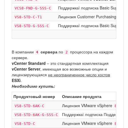
Поддержка\ подписка Basic Support/S
VCS8-FND-G-SSS-C
Лицензия Customer Purchasing Prog
VS8-STD-C-T1
Поддержка\ подписка Basic Support/
VS8-STD-G-SSS-C
В компании
сервера
по
процессора на каждом
4
2
сервере.
vCenter Standard
– это стандартная комплектация
vCenter Server
, имеющая все возможные опции и
лицензирующаяся
не неограниченное число хостов
ESXi
.
Необходимо купить:
Продуктовый номер
Описание продукта
Лицензия VMware vSphere
Stan
VS8-STD-6AK-C
8
Поддержка\ подписка Поддержка\ п
VS8-STD-6AK-G-SSS-C
Лицензия VMware vSphere
Stan
VS8-STD-C
8