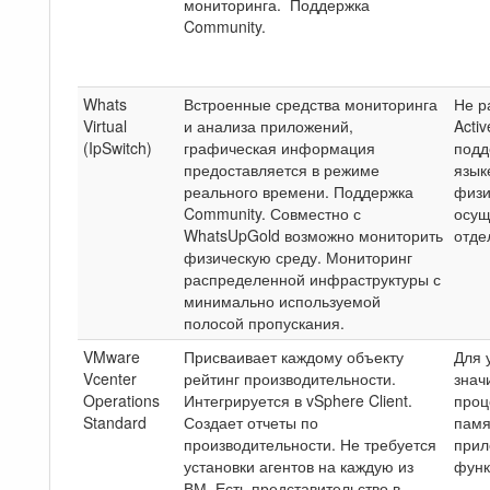
мониторинга. Поддержка
Community.
Whats
Встроенные средства мониторинга
Не р
Virtual
и анализа приложений,
Activ
(IpSwitch)
графическая информация
подд
предоставляется в режиме
язык
реального времени. Поддержка
физи
Community. Совместно с
осущ
WhatsUpGold возможно мониторить
отде
физическую среду. Мониторинг
распределенной инфраструктуры с
минимально используемой
полосой пропускания.
VMware
Присваивает каждому объекту
Для 
Vcenter
рейтинг производительности.
знач
Operations
Интегрируется в vSphere Client.
проц
Standard
Создает отчеты по
памя
производительности. Не требуется
прил
установки агентов на каждую из
функ
ВМ. Есть представительство в