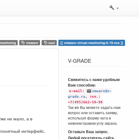
monitoring
vmware
esxi
vmware-virtual-monitoring-6-19-esx
V-GRADE
Свяжитесь с нами удобным
Вам способом:
e-mail:
vmware@v-
grade.ru
, тел.:
+7(495)662-58-98
Так же Вы можете задать нам
вопрос или оставить заявку,
используя форму чата в
уже не мало, а в
нижнем правом углу экрана.
 понятный интерфейс.
Оставьте Ваш запрос.
Любой посетитель сайта