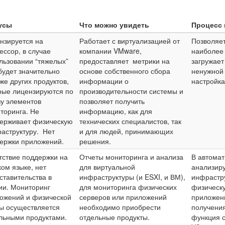
усы
Что можно увидеть
Процесс 
нзируется на
Работает с виртуализацией от
Позволяет
ессор, в случае
компании VMware,
наиболее
льзовании “тяжелых”
предоставляет метрики на
загружает
будет значительно
основе собственного сбора
ненужной
же других продуктов,
информации о
настройка
рые лицензируются по
производительности системы и
ву элементов
позволяет получить
торинга. Не
информацию, как для
ерживает физическую
технических специалистов, так
аструктуру. Нет
и для людей, принимающих
ержки приложений.
решения.
тствие поддержки на
Отчеты мониторинга и анализа
В автома
ком языке, нет
для виртуальной
анализир
ставительства в
инфраструктуры (и ESXI, и ВМ),
инфрастру
ии. Мониторинг
для мониторинга физических
физическ
ожений и физической
серверов или приложений
приложени
ы осуществляется
необходимо приобрести
получения
льными продуктами.
отдельные продукты.
функция 