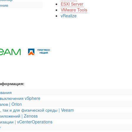
ESXI Server
ение
VMware Tools
vRealize
информация:
ования
 выключения vSphere
лов | Orion
, так и для физической среды | Veeam
риложений | Zenoss
зации | vCenterOperations
r