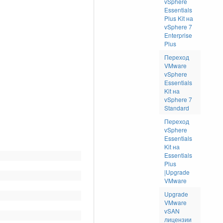
vSphere
Essentials
Plus Kit на
vSphere 7
Enterprise
Plus
Переход
VMware
vSphere
Essentials
Kit на
vSphere 7
Standard
Переход
vSphere
Essentials
Kit на
Essentials
Plus
|Upgrade
VMware
Upgrade
VMware
vSAN
лицензии