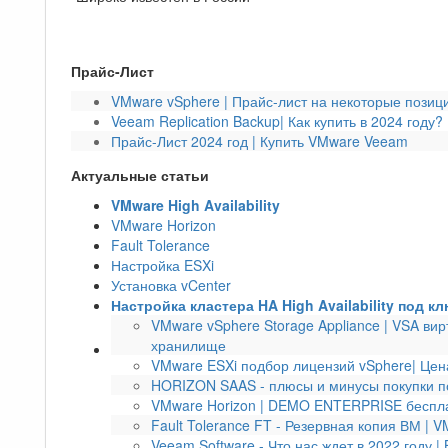
Прайс-Лист
VMware vSphere | Прайс-лист на некоторые позици
Veeam Replication Backup| Как купить в 2024 году?
Прайс-Лист 2024 год | Купить VMware Veeam
Актуальные статьи
VMware High Availability
VMware Horizon
Fault Tolerance
Настройка ESXi
Установка vCenter
Настройка кластера HA High Availability под к
VMware vSphere Storage Appliance | VSA ви
хранилище
VMware ESXi подбор лицензий vSphere| Цен
HORIZON SAAS - плюсы и минусы покупки по
VMware Horizon | DEMO ENTERPRISE беспла
Fault Tolerance FT - Резервная копия ВМ | 
Veeam Software - Что нас ждет в 2022 году |