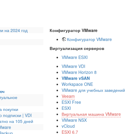
и на 2024 год
Конфигуратор VMware
Конфигуратор VMware
Виртуализация серверов
VMware ESXI
VMware VDI
VMware Horizon 8
VMware vSAN
Workspace ONE
VMware для учебных заведений
люч
Veeam
ртуальное
ESXI Free
ESXI
а покупки
Виртуальная машина VMware
 подписки | VDI
VMware NSX
тно на 105 дней
vCloud
VMware
ESXI 6.7
 Backup