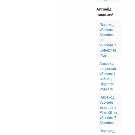
Апгрейд
лицензий
Переход
vSphere
Standard
на
vSphere 7
Enterprise
Plus
Апгрейд
лицензий
vSphere |
таблица
Upgrade
VMware
Переход
vSphere
Essentials
Plus Kit на
vSphere 7
Standard
Переход