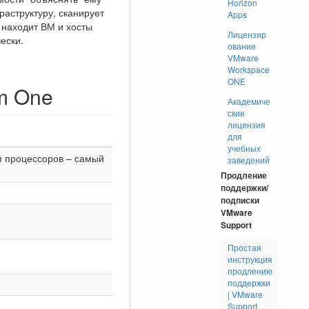
Horizon
аструктуру, сканирует
Apps
 находит ВМ и хосты
Лицензир
ески.
ование
VMware
Workspace
ONE
m One
Академиче
ские
лицензия
для
учебных
м процессоров – самый
заведений
Продление
поддержки/
подписки
VMware
Support
Простая
инструкция
продлению
поддержки
| VMware
Support