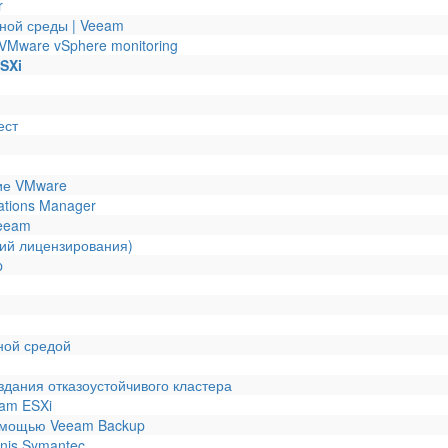
r
ной среды | Veeam
VMware vSphere monitoring
SXi
ест
ие VMware
ations Manager
Veeam
рий лицензирования)
p
ной средой
здания отказоустойчивого кластера
eam ESXi
омощью Veeam Backup
nis Symantec