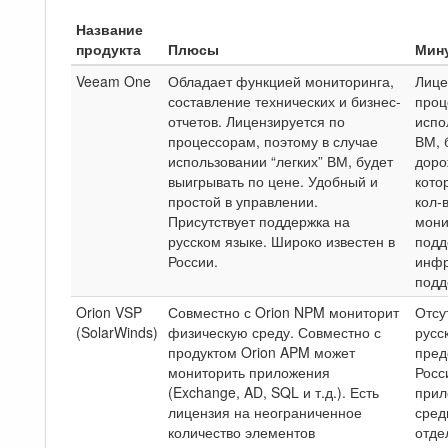
Название
продукта
Плюсы
Мин
Veeam One
Обладает функцией мониторинга,
Лице
составление технических и бизнес-
проц
отчетов. Лицензируется по
испо
процессорам, поэтому в случае
ВМ, 
использовании “легких” ВМ, будет
доро
выигрывать по цене. Удобный и
кото
простой в управлении.
кол-
Присутствует поддержка на
мони
русском языке. Широко известен в
подд
России.
инфр
подд
Orion VSP
Совместно с Orion NPM мониторит
Отсу
(SolarWinds)
физическую среду. Совместно с
русс
продуктом Orion APM может
пред
мониторить приложения
Росс
(Exchange, AD, SQL и т.д.). Есть
прил
лицензия на неограниченное
сред
количество элементов
отде