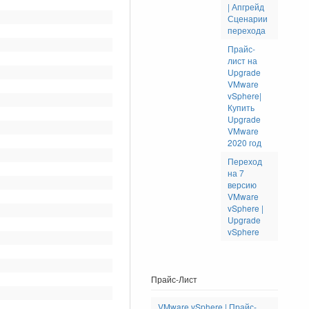
| Апгрейд
Сценарии
перехода
Прайс-
лист на
Upgrade
VMware
vSphere|
Купить
Upgrade
VMware
2020 год
Переход
на 7
версию
VMware
vSphere |
Upgrade
vSphere
Прайс-Лист
VMware vSphere | Прайс-