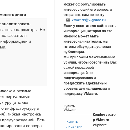
может сформулировать
интересующий его вопрос и
мониторинга
отправить нам по почту
vmware@v-grade.ru
 анализировать
Если у посетителя сайта есть
 важные параметры. Не
информация, которая по его
 пользователя
мнению может быть
 информацией и
интересна читателям, мы
ми.
готовы обсуждать условия
публикации.
Мы приложим максимальные
усилия, чтобы обеспечить Вас
самой передовой
информацией по
лицензированию и
предложить адекватный
уровень цен на лицензии и
тическом режиме
поддержку VMware.
ует виртуальную
ктуру (а также
Купить
ую инфраструктуру и
VMware
я), гибкая настройка
Конфигурато
 предупреждений. Есть
р VMware
Купить
сканирования сервера
vSphere
лицензии