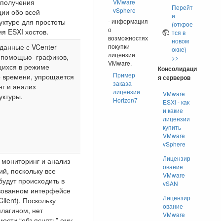
 получения
VMware
Перейт
vSphere
ии обо всей
и
ктуре для простоты
- информация
(открое
о
я ESXI хостов.
тся в
возможностях
новом
данные с VCenter
покупки
окне)
лицензии
С помощью графиков,
>>
VMware.
ихся в режиме
Консолидаци
Пример
о времени, упрощается
я серверов
заказа
г и анализ
лицензии
VMware
уктуры.
Horizon7
ESXi - как
и какие
лицензии
купить
VMware
vSphere
Лицензир
 мониторинг и анализ
ование
й, поскольку все
VMware
будут происходить в
vSAN
зованном интерфейсе
Лицензир
lient). Поскольку
ование
плагином, нет
VMware
ости “объяснять” ему