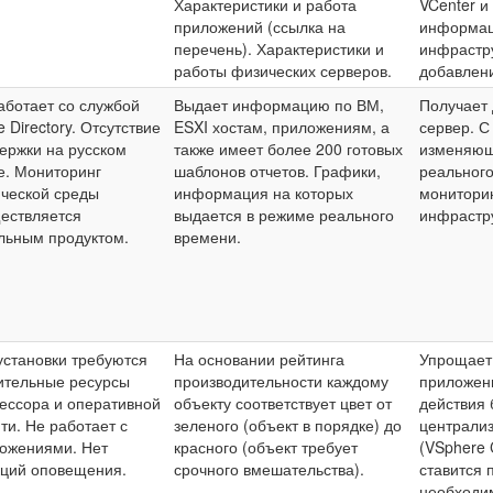
Характеристики и работа
VCenter и
приложений (ссылка на
информац
перечень). Характеристики и
инфрастру
работы физических серверов.
добавлени
аботает со службой
Выдает информацию по ВМ,
Получает 
e Directory. Отсутствие
ESXI хостам, приложениям, а
сервер. 
ержки на русском
также имеет более 200 готовых
изменяющ
е. Мониторинг
шаблонов отчетов. Графики,
реальног
ческой среды
информация на которых
мониторин
ествляется
выдается в режиме реального
инфрастр
льным продуктом.
времени.
установки требуются
На основании рейтинга
Упрощает
ительные ресурсы
производительности каждому
приложени
ессора и оперативной
объекту соответствует цвет от
действия 
ти. Не работает с
зеленого (объект в порядке) до
централи
ожениями. Нет
красного (объект требует
(VSphere C
ций оповещения.
срочного вмешательства).
ставится 
необходим