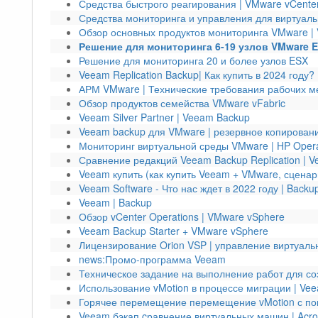
Средства быстрого реагирования | VMware vCente
Средства мониторинга и управления для виртуаль
Обзор основных продуктов мониторинга VMware | 
Решение для мониторинга 6-19 узлов VMware E
Решение для мониторинга 20 и более узлов ESX
Veeam Replication Backup| Как купить в 2024 году?
АРМ VMware | Технические требования рабочих м
Обзор продуктов семейства VMware vFabric
Veeam Silver Partner | Veeam Backup
Veeam backup для VMware | резервное копирован
Мониторинг виртуальной среды VMware | HP Oper
Сравнение редакций Veeam Backup Replication | 
Veeam купить (как купить Veeam + VMware, сцена
Veeam Software - Что нас ждет в 2022 году | Backu
Veeam | Backup
Обзор vCenter Operations | VMware vSphere
Veeam Backup Starter + VMware vSphere
Лицензирование Orion VSP | управление виртуаль
news:Промо-программа Veeam
Техническое задание на выполнение работ для со
Использование vMotion в процессе миграции | Ve
Горячее перемещение перемещение vMotion с п
Veeam бэкап cравнение виртуальных машин | Acro